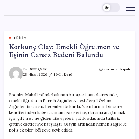
Skip
to
content
EĞITIM
Korkunç Olay: Emekli Öğretmen ve
Eşinin Cansız Bedeni Bulundu
Korkunç
By
Onur Çelik
yorumlar kapalı
Olay:
28 Nisan 2026
1 Min Read
Emekli
Öğretmen
ve
Esenler Mahallesi’nde bulunan bir apartman dairesinde,
Eşinin
emekli öğretmen Ferruh Argüden ve eşi Serpil Özlem
Cansız
Bedeni
Argüden’in cansız bedenleri bulundu. Yakınlarının bir süre
Bulundu
kendilerinden haber alamaması üzerine, durumu araştırmak
için
için çiftin evine giden aile üyeleri, yatak odasında talihsiz
çiftin cesetleriyle karşılaştı. Olayın ardından hemen sağlık ve
polis ekipleri bölgeye sevk edildi.