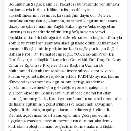
Bölümü’nün Sağlık Bilimleri Fakültesi bünyesinde yer almaya
başlamasıyla birlikte bölümün lisans düzeyine
yükseltilmesinin resmiyet kazandığını duyurdu . Dernek
tarafından yapılan açıklamada, paramedik eğitiminin lisans
düzeyine çıkarılmasının Sağlık Bakanlığı ve Yükseköğretim
Kurulu (YÖK) nezdinde yürütülen görüşmelerin temel
başlıklarından biri olduğu belirtilerek, sürecin bugün itibarıyla
somut ve resmî bir aşamaya ulaştığı ifade edildi. Açıklamada,
paramedik eğitiminin gelişimine katkı sağlayan başta Sağlık
Bakanı Prof . Dr. Kemal Memişoğlu, YÖK Başkanı Prof. Dr.
Erol Özvar, Acil Sağlık Hizmetleri Genel Müdürü Doç. Dr. Eray
Çınar ve Eğitim ve Projeler Daire Başkanı Uzman Dr.
Muhammed Saltuk Deniz olmak üzere sürece destek veren
kurum ve yöneticilere teşekkür edildi. PARHAD ayrıca, lisans
düzeyindeki paramedik eğitiminin içeriği, akademik
yapılanması ve mesleğin geleceğine yönelik çalışmalar
yürüten Akademi Komisyonu’nun sürece önemli katkılar
sunduğunu vurguladı . Komisyonun bundan sonraki dönemde
de lisans eğitiminin geliştirilmesi ve akademik altyapının
güçlendirilmesi için çalışmalarını sürdüreceği belirtildi.
Dernek açıklamasında, lisans eğitimine geçiş sürecinin
uygulama esasları, mevcut mezunların durumu, akademik
kadroların oluşturulması ve geçiş mekanizmalarına ilişkin