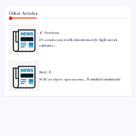
Other Articles
Previous
10 soruda yeni trafik düzenlemesiyle ilgili merak
edilenler…
Next
SGK’ya rüşvet operasyonu… İl müdürü tutuklandı!