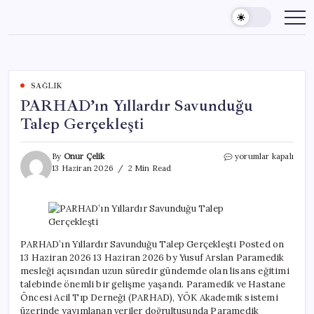
Skip
to
content
SAĞLIK
PARHAD’ın Yıllardır Savunduğu
Talep Gerçekleşti
PARHAD’ın
By
Onur Çelik
yorumlar kapalı
Yıllardır
13 Haziran 2026
2 Min Read
Savunduğu
Talep
Gerçekleşti
için
PARHAD’ın Yıllardır Savunduğu Talep Gerçekleşti Posted on
13 Haziran 2026 13 Haziran 2026 by Yusuf Arslan Paramedik
mesleği açısından uzun süredir gündemde olan lisans eğitimi
talebinde önemli bir gelişme yaşandı. Paramedik ve Hastane
Öncesi Acil Tıp Derneği (PARHAD), YÖK Akademik sistemi
üzerinde yayımlanan veriler doğrultusunda Paramedik