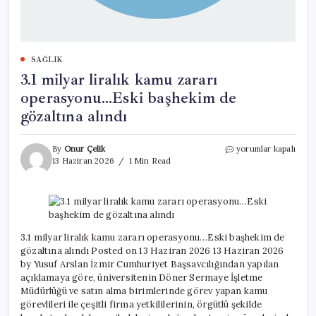
SAĞLIK
3.1 milyar liralık kamu zararı
operasyonu…Eski başhekim de
gözaltına alındı
3.1
By
Onur Çelik
yorumlar kapalı
milyar
13 Haziran 2026
1 Min Read
liralık
kamu
zararı
operasyonu…
Eski
başhekim
3.1 milyar liralık kamu zararı operasyonu…Eski başhekim de
de
gözaltına alındı Posted on 13 Haziran 2026 13 Haziran 2026
gözaltına
by Yusuf Arslan İzmir Cumhuriyet Başsavcılığından yapılan
alındı
açıklamaya göre, üniversitenin Döner Sermaye İşletme
için
Müdürlüğü ve satın alma birimlerinde görev yapan kamu
görevlileri ile çeşitli firma yetkililerinin, örgütlü şekilde