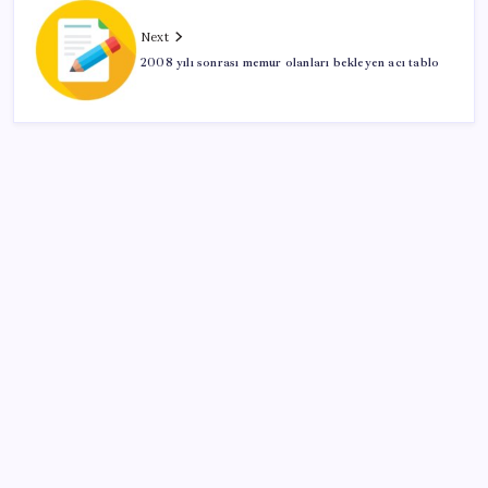
Next
2008 yılı sonrası memur olanları bekleyen acı tablo
SON YAZILAR
OpenAI’ın İlk Cihazı için Fiyat ve Tasarım Belli Oldu
BofA: Yatırımcı iyimserliği beş yılın en yüksek
seviyesinde
Kapadokya’da dededen toruna uzanan hikâye: 136