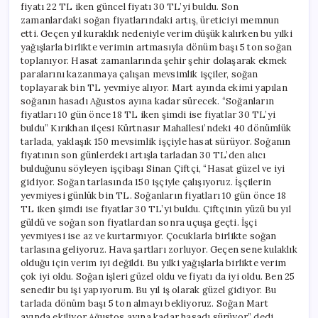
fiyatı 22 TL iken güncel fiyatı 30 TL’yi buldu. Son
zamanlardaki soğan fiyatlarındaki artış, üreticiyi memnun
etti. Geçen yıl kuraklık nedeniyle verim düşük kalırken bu yılki
yağışlarla birlikte verimin artmasıyla dönüm başı 5 ton soğan
toplanıyor. Hasat zamanlarında şehir şehir dolaşarak ekmek
paralarını kazanmaya çalışan mevsimlik işçiler, soğan
toplayarak bin TL yevmiye alıyor. Mart ayında ekimi yapılan
soğanın hasadı Ağustos ayına kadar sürecek. “Soğanların
fiyatları 10 gün önce 18 TL iken şimdi ise fiyatlar 30 TL’yi
buldu” Kırıkhan ilçesi Kürtnasır Mahallesi’ndeki 40 dönümlük
tarlada, yaklaşık 150 mevsimlik işçiyle hasat sürüyor. Soğanın
fiyatının son günlerdeki artışla tarladan 30 TL’den alıcı
bulduğunu söyleyen işçibaşı Sinan Çiftçi, “Hasat güzel ve iyi
gidiyor. Soğan tarlasında 150 işçiyle çalışıyoruz. İşçilerin
yevmiyesi günlük bin TL. Soğanların fiyatları 10 gün önce 18
TL iken şimdi ise fiyatlar 30 TL’yi buldu. Çiftçinin yüzü bu yıl
güldü ve soğan son fiyatlardan sonra uçuşa geçti. İşçi
yevmiyesi ise az ve kurtarmıyor. Çocuklarla birlikte soğan
tarlasına geliyoruz. Hava şartları zorluyor. Geçen sene kulaklık
olduğu için verim iyi değildi. Bu yılki yağışlarla birlikte verim
çok iyi oldu. Soğan işleri güzel oldu ve fiyatı da iyi oldu. Ben 25
senedir bu işi yapıyorum. Bu yıl iş olarak güzel gidiyor. Bu
tarlada dönüm başı 5 ton almayı bekliyoruz. Soğan Mart
ayında ekiliyor Ağustos ayına kadar hasadı sürüyor” dedi.