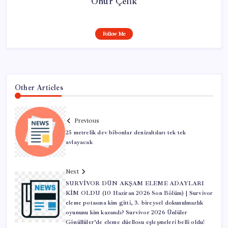
Onur Çelik
Follow Me
Other Articles
Previous
25 metrelik dev bibonlar denizaltıları tek tek
avlayacak
Next
SURVİVOR DÜN AKŞAM ELEME ADAYLARI
KİM OLDU (10 Haziran 2026 Son Bölüm) | Survivor
eleme potasına kim gitti, 3. bireysel dokunulmazlık
oyununu kim kazandı? Survivor 2026 Ünlüler
Gönüllüler’de eleme düellosu eşleşmeleri belli oldu!