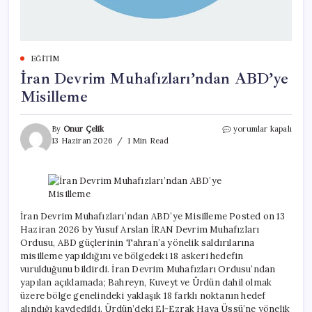
EĞITIM
İran Devrim Muhafızları’ndan ABD’ye
Misilleme
İran
By
Onur Çelik
yorumlar kapalı
Devrim
13 Haziran 2026
1 Min Read
Muhafızları’ndan
ABD’ye
Misilleme
için
İran Devrim Muhafızları’ndan ABD’ye Misilleme Posted on 13
Haziran 2026 by Yusuf Arslan İRAN Devrim Muhafızları
Ordusu, ABD güçlerinin Tahran’a yönelik saldırılarına
misilleme yapıldığını ve bölgedeki 18 askeri hedefin
vurulduğunu bildirdi. İran Devrim Muhafızları Ordusu’ndan
yapılan açıklamada; Bahreyn, Kuveyt ve Ürdün dahil olmak
üzere bölge genelindeki yaklaşık 18 farklı noktanın hedef
alındığı kaydedildi. Ürdün’deki El-Ezrak Hava Üssü’ne yönelik