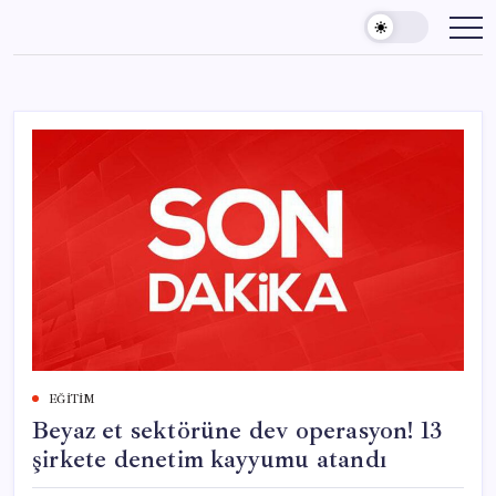
Skip
to
content
EĞITIM
Beyaz et sektörüne dev operasyon! 13
şirkete denetim kayyumu atandı