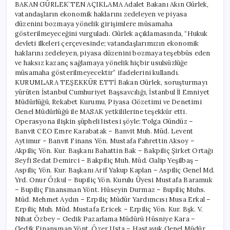
BAKAN GÜRLEK’TEN AÇIKLAMA Adalet Bakanı Akın Gürlek,
vatandaşların ekonomik haklarını zedeleyen ve piyasa
düzenini bozmaya yönelik girişimlere müsamaha
gösterilmeyeceğini vurguladı. Gürlek açıklamasında, “Hukuk
devleti ilkeleri çerçevesinde; vatandaşlarımızın ekonomik
haklarını zedeleyen, piyasa düzenini bozmaya teşebbüs eden
ve haksız kazanç sağlamaya yönelik hiçbir usulsüzlüğe
müsamaha gösterilmeyecektir” ifadelerini kullandı.
KURUMLARA TEŞEKKÜR ETTİ Bakan Gürlek, soruşturmayı
yürüten İstanbul Cumhuriyet Başsavcılığı, İstanbul İl Emniyet
Müdürlüğü, Rekabet Kurumu, Piyasa Gözetimi ve Denetimi
Genel Müdürlüğü ile MASAK yetkililerine teşekkür etti.
Operasyona ilişkin şüpheli listesi şöyle: Tolga Gündüz –
Banvit CEO Emre Karabatak – Banvit Muh. Müd. Levent
Aytimur – Banvit Finans Yön. Mustafa Fahrettin Aksoy –
Akpiliç Yön. Kur. Başkanı Bahattin Bak – Bakpiliç Şirket Ortağı
Seyfi Sedat Demirci – Bakpiliç Muh. Müd. Galip Yeşilbaş –
Aspiliç Yön. Kur. Başkanı Arif Yakup Kaplan – Aspiliç Genel Md.
Yrd. Onur Özkul – Bupiliç Yön. Kurulu Üyesi Mustafa Baramuk
– Bupiliç Finansman Yönt. Hüseyin Durmaz – Bupiliç Muhs.
Müd. Mehmet Aydın – Erpiliç Müdür Yardımcısı Musa Erkal –
Erpiliç Muh. Müd. Mustafa Ericek – Erpiliç Yön. Kur. Bşk. V.
Nihat Özbey – Gedik Pazarlama Müdürü Hüsniye Kara –
Gedik Finansman Yönt. Özer Usta – Hastavuk Genel Müdür