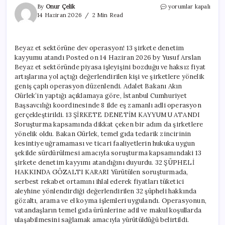
Beyaz
By
Onur Çelik
yorumlar kapalı
et
14 Haziran 2026
2 Min Read
sektörüne
dev
operasyon!
Beyaz et sektörüne dev operasyon! 13 şirkete denetim
13
kayyumu atandı Posted on 14 Haziran 2026 by Yusuf Arslan
şirkete
denetim
Beyaz et sektöründe piyasa işleyişini bozduğu ve haksız fiyat
kayyumu
artışlarına yol açtığı değerlendirilen kişi ve şirketlere yönelik
atandı
geniş çaplı operasyon düzenlendi. Adalet Bakanı Akın
için
Gürlek’in yaptığı açıklamaya göre, İstanbul Cumhuriyet
Başsavcılığı koordinesinde 8 ilde eş zamanlı adli operasyon
gerçekleştirildi. 13 ŞİRKETE DENETİM KAYYUMU ATANDI
Soruşturma kapsamında dikkat çeken bir adım da şirketlere
yönelik oldu. Bakan Gürlek, temel gıda tedarik zincirinin
kesintiye uğramaması ve ticari faaliyetlerin hukuka uygun
şekilde sürdürülmesi amacıyla soruşturma kapsamındaki 13
şirkete denetim kayyımı atandığını duyurdu. 32 ŞÜPHELİ
HAKKINDA GÖZALTI KARARI Yürütülen soruşturmada,
serbest rekabet ortamını ihlal ederek fiyatları tüketici
aleyhine yönlendirdiği değerlendirilen 32 şüpheli hakkında
gözaltı, arama ve el koyma işlemleri uygulandı. Operasyonun,
vatandaşların temel gıda ürünlerine adil ve makul koşullarda
ulaşabilmesini sağlamak amacıyla yürütüldüğü belirtildi.