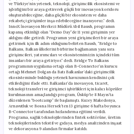
ve Türkiye’nin yetenek, teknoloji, girişimcilik ekosistemi ve
işbirliğini bir araya getirerek güçlü bir inovasyon koridoru
oluşturabileceğine, daha güçlü bir ekosistem ve daha
rekabetçi girişimler inşa edebileceğine inanıyoruz.” dedi.
InnoX İnovasyon Merkezi Müdürü Abil Baush, programın
kapanış etkinliği olan “Demo Day”de 11 yeni girişimin yer
aldığını dile getirdi. Programın yeni girişimcileri bir araya
getirmek için ilk adım olduğunu belirten Baush, “Bridge to
Balkans, Balkan ülkelerini birbirine bağlamanın yanı sıra
girişimcileri, yatırımcıları ve ekosistemimizin içindeki tüm
insanları bir araya getiriyor.” dedi. Bridge To Balkans
programının uygulama ortağı olan B-Connector’ın kurucu
ortağı Mehmet Dolgan da Batı Balkanlar’daki girişimcilik
ekosisteminde bulduğu yetenek havuzunun kendisini çok
etkilediğini ifade etti. Balkanlar’da inovasyon, ticaret,
teknoloji transferi ve girişimci işbirlikleri için kalıcı köprüler
kurulmasının amaçlandığı program, Üsküp’te 8 Mayıs’ta
düzenlenen “bootcamp” ile başlamıştı. Kuzey Makedonya,
Arnavutluk ve Bosna Hersek’ten 13 girişime 6 hafta boyunca
B-Connector tarafından hızlandırma eğitimi verildi.
Programa, sağlık teknolojilerinden fintek sektörüne, üretim
teknolojilerinden tekstil ve gıdaya, medya analizinden inşaat
ve dekorasyona 9 alandan firmalar katıldı.