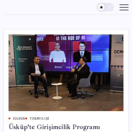
Skip
to
content
HABER
TEKNOLOJI
Üsküp’te Girişimcilik Programı