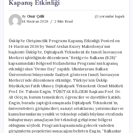
Kapanış Etkinliği
Üsküp’te
By
Onur Çelik
yorumlar kapalı
Girişimcilik
14 Haziran 2026
2 Min Read
Programı
Kapanış
Etkinliği
Üsküp’te Girişimcilik Programı Kapanış Etkinliği Posted on
için
14 Haziran 2026 by Yusuf Arslan Kuzey Makedonya’nın
başkenti Üsküp’te, Dijitalpark Teknokent ile InnoX İnovasyon
Merkezi işbirliğinde düzenlenen “Bridge to Balkans (B2B)”
kapsamındaki Bölgesel Hızlandırma Programı’nın kapanış
etkinliği olan “Demo Day” yapıldı. Uluslararası Balkan
Üniversitesi bünyesinde faaliyet gösteren InnoX İnovasyon
Merkezi’nde düzenlenen etkinliğe, Türkiye’nin Üsküp
Büyükelçisi Fatih Ulusoy, Dijitalpark Teknokent Genel Müdürü
Prof. Dr. Tahsin Engin, TÜBİTAK BİLGEM Başkanı Prof. Dr.
Ali Görçin, kurum temsilcileri, öğrenciler ve davetliler katıldı.
Engin, burada yaptığı konuşmada Dijitalpark Teknokent’in,
üniversiteleri, girişimcileri, sanayi ortaklarını, yatırımcıları ve
kamu kurumlarını yenilik ve teknoloji odaklı büyüme etrafında
buluşturmayı amaçlayan bir teknoloji geliştirme bölgesi
olduğunu söyledi. Program kapsamında gelecek vadeden
girişimlerin projelerini sunacağını belirten Engin, “Balkanlar