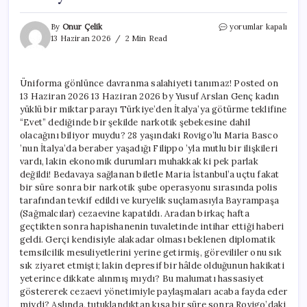
Üniforma
By
Onur Çelik
yorumlar kapalı
gönlünce
13 Haziran 2026
2 Min Read
davranma
salahiyeti
tanımaz!
Üniforma gönlünce davranma salahiyeti tanımaz! Posted on
için
13 Haziran 2026 13 Haziran 2026 by Yusuf Arslan Genç kadın
yüklü bir miktar parayı Türkiye’den İtalya’ya götürme teklifine
“Evet” dediğinde bir şekilde narkotik şebekesine dahil
olacağını biliyor muydu? 28 yaşındaki Rovigo’lu Maria Basco
’nun İtalya’da beraber yaşadığı Filippo ’yla mutlu bir ilişkileri
vardı, lakin ekonomik durumları muhakkak ki pek parlak
değildi! Bedavaya sağlanan biletle Maria İstanbul’a uçtu fakat
bir süre sonra bir narkotik şube operasyonu sırasında polis
tarafından tevkif edildi ve kuryelik suçlamasıyla Bayrampaşa
(Sağmalcılar) cezaevine kapatıldı. Aradan birkaç hafta
geçtikten sonra hapishanenin tuvaletinde intihar ettiği haberi
geldi. Gerçi kendisiyle alakadar olması beklenen diplomatik
temsilcilik mesuliyetlerini yerine getirmiş, görevililer onu sık
sık ziyaret etmişti; lakin depresif bir hâlde olduğunun hakikati
yeterince dikkate alınmış mıydı? Bu malumatı hassasiyet
göstererek cezaevi yönetimiyle paylaşmaları acaba fayda eder
miydi? Aslında, tutuklandıktan kısa bir süre sonra Rovigo’daki