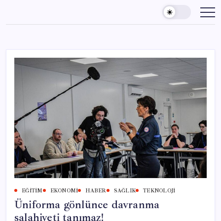
Skip
to
content
EĞITIM
EKONOMI
HABER
SAĞLIK
TEKNOLOJI
Üniforma gönlünce davranma
salahiyeti tanımaz!