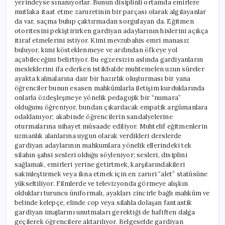
yerindeyse sınanıyorlar. Bunun disiplinli ortamda emirlere
mutlaka itaat etme zaruretinin bir parçası olarak algılayanlar
da var, saçma bulup çaktırmadan sorgulayan da. Eğitmen
otoritesini pekiştirirken gardiyan adaylarının hislerini açıkça
itiraf etmelerini istiyor. Kimi mevzubahis emri manasız
buluyor, kimi kösteklenmeye ve ardından öfkeye yol
açabileceğini belirtiyor. Bu egzersizin aslında gardiyanların
mesleklerini ifa ederken istikbalde muhtemelen uzun süreler
ayakta kalmalarına dair bir hazırlık oluşturması bir yana
öğrenciler bunun esasen mahkûmlarla iletişim kurduklarında
onlarla özdeşleşmeye yönelik pedagojik bir “numara”
olduğunu öğreniyor, bundan çıkarılacak empatik argümanlara
odaklanıyor; akabinde öğrencilerin sandalyelerine
oturmalarına nihayet müsaade ediliyor. Muhtelif eğitmenlerin
uzmanlık alanlarına uygun olarak verdikleri derslerde
gardiyan adaylarının mahkumlara yönelik ellerindeki tek
silahın şahsi sesleri olduğu söyleniyor; sesleri, disiplini
sağlamak, emirleri yerine getirtmek, karşılarındakileri
sakinleştirmek veya ikna etmek için en zaruri “alet” statüsüne
yükseltiliyor. Filmlerde ve televizyonda görmeye alışkın
oldukları turuncu üniformalı, ayakları zincirle bağlı mahkûm ve
belinde kelepçe, elinde cop veya silahla dolaşan fantastik
gardiyan imajlarını unutmaları gerektiği de hafiften dalga
geçilerek öğrencilere aktarılıyor. Belgeselde gardiyan