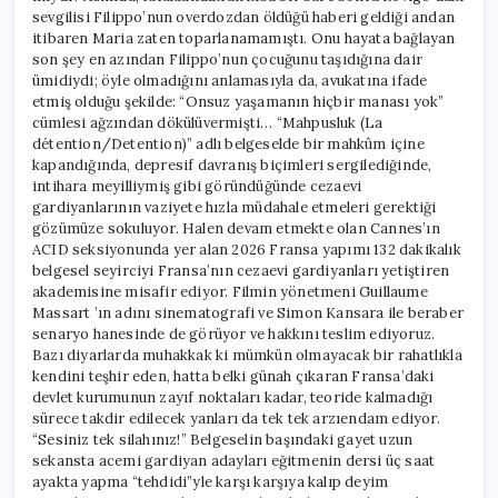
sevgilisi Filippo’nun overdozdan öldüğü haberi geldiği andan
itibaren Maria zaten toparlanamamıştı. Onu hayata bağlayan
son şey en azından Filippo’nun çocuğunu taşıdığına dair
ümidiydi; öyle olmadığını anlamasıyla da, avukatına ifade
etmiş olduğu şekilde: “Onsuz yaşamanın hiçbir manası yok”
cümlesi ağzından dökülüvermişti… “Mahpusluk (La
détention/Detention)” adlı belgeselde bir mahkûm içine
kapandığında, depresif davranış biçimleri sergilediğinde,
intihara meyilliymiş gibi göründüğünde cezaevi
gardiyanlarının vaziyete hızla müdahale etmeleri gerektiği
gözümüze sokuluyor. Halen devam etmekte olan Cannes’ın
ACID seksiyonunda yer alan 2026 Fransa yapımı 132 dakikalık
belgesel seyirciyi Fransa’nın cezaevi gardiyanları yetiştiren
akademisine misafir ediyor. Filmin yönetmeni Guillaume
Massart ’ın adını sinematografi ve Simon Kansara ile beraber
senaryo hanesinde de görüyor ve hakkını teslim ediyoruz.
Bazı diyarlarda muhakkak ki mümkün olmayacak bir rahatlıkla
kendini teşhir eden, hatta belki günah çıkaran Fransa’daki
devlet kurumunun zayıf noktaları kadar, teoride kalmadığı
sürece takdir edilecek yanları da tek tek arzıendam ediyor.
“Sesiniz tek silahınız!” Belgeselin başındaki gayet uzun
sekansta acemi gardiyan adayları eğitmenin dersi üç saat
ayakta yapma “tehdidi”yle karşı karşıya kalıp deyim