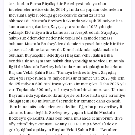
tarafından Bursa Büyükşehir Belediyesi’nde yapılan
incelemeler neticesinde, 2024 yılında da yapılan ödemelerin
mevzuata aykırı olduğu gerekçesiyle kamu zararına
hükmedildi. Mustafa Bozbey hakkında yaklaşık 75 milyon lira
kamu zararı çıkarken, Sayıştay tarafından 2025 yılı için
yaklaşık 126 milyon lira kamu zararı tespit edildi. Sayıştay,
hukuksuz ödemeler nedeniyle toplu sözleşmede imzası
bulunan Mustafa Bozbey’den ödemlerin yasal faiziyle birlikte
şahsen tahsiline karar verdi. Konu hakkında açıklamalarda
bulunan Büyükşehir Belediyesi Başkan Vekili Şahin Biba,
sendika ile anlaşmanın hukuk dışı yapıldığını söyledi. Bununla
ilgili de Mustafa Bozbey hakkında zimmet çıktığını hatırlatan
Başkan Vekili Şahin Biba, “Konuyu herkes biliyor. Sayıştay
2024 yılı raporunda 70 milyon küsur zimmet var. 2025 yılı için
de 125 milyon 600 bin liraya yakın zimmet çıktı. Daha 2026 yılı
var. Toplamda 300 milyon liraya yakın bir zimmet var. ‘Kurban
Bayramı’nda yapılacak ikramiyeyle birlikte hatta çift ikramiye
olduğu için 100 milyonun üzerinde bir zimmet daha çıkacak.
‘Ben buna müsaade edemem’ dedim. Eğer bu para verilseydi
zimmet bana değildi. Sözleşmeyi yapan bizatihi Mustafa
Bozbey’e çıkacaktı. Ama ben buna müsaade etmiyorum’ diye
söyledim” diye konuştu. Konuyu CHP Grup Sözcüsü ile de
görüştüğünü açıklayan Başkan Vekili Şahin Biba, “Beraber