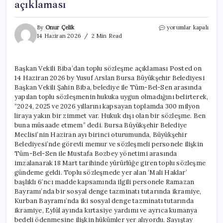
açıklaması
Başkan
By
Onur Çelik
yorumlar kapalı
Vekili
14 Haziran 2026
2 Min Read
Biba’dan
toplu
sözleşme
Başkan Vekili Biba’dan toplu sözleşme açıklaması Posted on
açıklaması
14 Haziran 2026 by Yusuf Arslan Bursa Büyükşehir Belediyesi
için
Başkan Vekili Şahin Biba, belediye ile Tüm-Bel-Sen arasında
yapılan toplu sözleşmenin hukuka uygun olmadığını belirterek,
“2024, 2025 ve 2026 yıllarını kapsayan toplamda 300 milyon
liraya yakın bir zimmet var. Hukuk dışı olan bir sözleşme. Ben
buna müsaade etmem” dedi. Bursa Büyükşehir Belediye
Meclisi’nin Haziran ayı birinci oturumunda, Büyükşehir
Belediyesi’nde görevli memur ve sözleşmeli personele ilişkin
Tüm-Bel-Sen ile Mustafa Bozbey yönetimi arasında
imzalanarak 18 Mart tarihinde yürürlüğe giren toplu sözleşme
gündeme geldi. Toplu sözleşmede yer alan ‘Mali Haklar’
başlıklı 6’ncı madde kapsamında ilgili personele Ramazan
Bayramı’nda bir sosyal denge tazminatı tutarında ikramiye,
Kurban Bayramı’nda iki sosyal denge tazminatı tutarında
ikramiye, Eylül ayında kırtasiye yardımı ve ayrıca kumanya
bedeli ödenmesine ilişkin hükümler yer alıyordu. Sayıştay