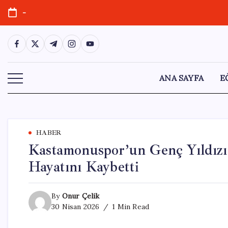
Skip
-
to
content
https://www.facebook.com/
https://twitter.com/
https://t.me/
https://www.instagram.com/
https://youtube.com/
ANA SAYFA
E
HABER
Kastamonuspor’un Genç Yıldızı
Hayatını Kaybetti
By
Onur Çelik
30 Nisan 2026
1 Min Read