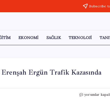
Subscribe t
ĞİTİM
EKONOMİ
SAĞLIK
TEKNOLOJİ
TANI
 Erenşah Ergün Trafik Kazasında
Kastamonuspor
yorumlar kapal
Genç
Yıldızı
Erenşah