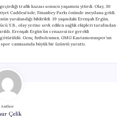
Ergün
irdiği trafik kazası sonucu yaşamını yitirdi. Olay, 30
Trafik
riyet Caddesi’nde, Sinanbey Parkı önünde meydana geldi.
Kazasında
n yaralandığı bildirildi. 19 yaşındaki Erenşah Ergün,
Hayatını
cü Y.B., olay yerine sevk edilen sağlık ekipleri tarafından
Kaybetti
ıldı. Erenşah Ergün’ün cenazesi ise gerekli
için
a götürüldü. Genç futbolcunun, GMG Kastamonuspor’un
, spor camiasında büyük bir üzüntü yarattı.
Author
ur Çelik