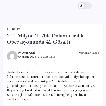
Skip
to
content
EĞITIM
200 Milyon TL’lik Dolandırıcılık
Operasyonunda 42 Gözaltı
200
By
Onur Çelik
yorumlar kapalı
Milyon
30 Nisan 2026
1 Min Read
TL’lik
Dolandırıcılık
Operasyonunda
Şanlıurfa merkezli bir operasyonda, ünlü markaların
42
ürünlerini sahte internet siteleri ve sosyal medya hesapları
Gözaltı
için
üzerinden satarak 200 milyon TL’lik dolandırıcılık
gerçekleştiren 42 kişi gözaltına alındı. Şanlıurfa Cumhuriyet
Başsavcılığı tarafından başlatılan soruşturma çerçevesinde,
Siber Suçlarla Mücadele Şube Müdürlüğü ekipleri hızla
harekete geçti.