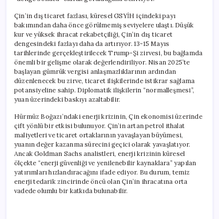
Çin’in dış ticaret fazlası, küresel GSYİH içindeki payı
bakımından daha önce görülmemiş seviyelere ulaştı. Düşük
kur ve yüksek ihracat rekabetçiliği, Çin’in dış ticaret
dengesindeki fazlayı daha da artırıyor. 13-15 Mayıs
tarihlerinde gerçekleştirilecek Trump-Şi zirvesi, bu bağlamda
önemli bir gelişme olarak değerlendiriliyor. Nisan 2025’te
başlayan gümrük vergisi anlaşmazlıklarının ardından
düzenlenecek bu zirve, ticaret ilişkilerinde istikrar sağlama
potansiyeline sahip. Diplomatik ilişkilerin “normalleşmesi”,
yuan üzerindeki baskıyı azaltabilir.
Hürmüz Boğazı’ndaki enerji krizinin, Çin ekonomisi üzerinde
çift yönlü bir etkisi bulunuyor. Çin’in artan petrol ithalat
maliyetleri ve ticaret ortaklarının yavaşlayan büyümesi,
yuanın değer kazanma sürecini geçici olarak yavaşlatıyor.
Ancak Goldman Sachs analistleri, enerji krizinin küresel
ölçekte “enerji güvenliği ve yenilenebilir kaynaklara” yapılan
yatırımları hızlandıracağını ifade ediyor. Bu durum, temiz
enerji tedarik zincirinde öncü olan Çin’in ihracatına orta
vadede olumlu bir katkıda bulunabilir.