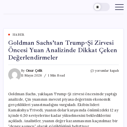
Skip
to
content
HABER
Goldman Sachs’tan Trump-Şi Zirvesi
Öncesi Yuan Analizinde Dikkat Çeken
Değerlendirmeler
Goldman
By
Onur Çelik
yorumlar kapalı
Sachs’tan
11 Mayıs 2026
1 Min Read
Trump-
Şi
Zirvesi
Goldman Sachs, yaklaşan Trump-Şi zirvesi öncesinde yaptığı
Öncesi
analizde, Çin yuanının mevcut piyasa değerinin ekonomik
Yuan
Analizinde
gerçeklikleri yansıtmadığını vurguladı. Ekibin lideri
Dikkat
Kamakshya Trivedi, yuanın dolar karşısında önümüzdeki 12 ay
Çeken
içinde 6,50 seviyelerine kadar yükselmesini beklediklerini
Değerlendirmeler
açıkladı. Analistler, yuanın değer kazanmasının kaçınılmaz bir
için
“denge sonucu” olarak görüldüğünü belirtiyor.