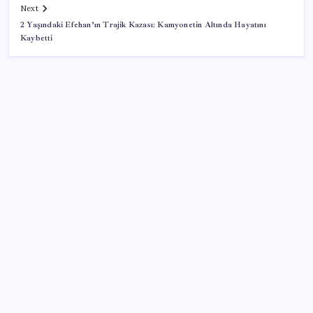
Next
2 Yaşındaki Efehan’ın Trajik Kazası: Kamyonetin Altında Hayatını
Kaybetti
SON YAZILAR
İran: Hürmüz’de anlaşma yakın ancak şartlar yerine
gelmeli
ABD, İran-Umman anlaşması sonrası ablukayı
kaldıracak
Adalet Bakanlığı ‘projesi’: Hâkim ve savcılar yapay
zekâyla ‘örgüt tahmini’ yapacak!