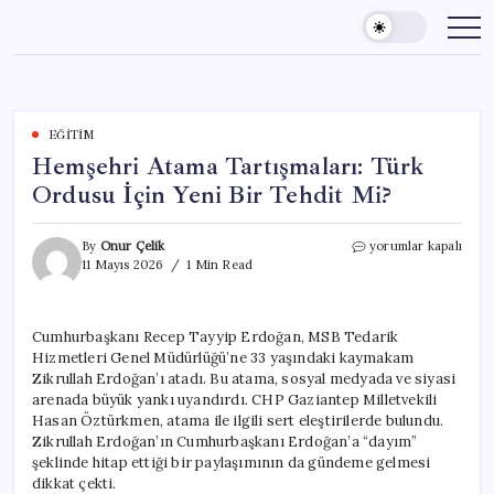
Skip
to
content
EĞITIM
Hemşehri Atama Tartışmaları: Türk
Ordusu İçin Yeni Bir Tehdit Mi?
Hemşehri
By
Onur Çelik
yorumlar kapalı
Atama
11 Mayıs 2026
1 Min Read
Tartışmaları:
Türk
Ordusu
Cumhurbaşkanı Recep Tayyip Erdoğan, MSB Tedarik
İçin
Hizmetleri Genel Müdürlüğü’ne 33 yaşındaki kaymakam
Yeni
Bir
Zikrullah Erdoğan’ı atadı. Bu atama, sosyal medyada ve siyasi
Tehdit
arenada büyük yankı uyandırdı. CHP Gaziantep Milletvekili
Mi?
Hasan Öztürkmen, atama ile ilgili sert eleştirilerde bulundu.
için
Zikrullah Erdoğan’ın Cumhurbaşkanı Erdoğan’a “dayım”
şeklinde hitap ettiği bir paylaşımının da gündeme gelmesi
dikkat çekti.