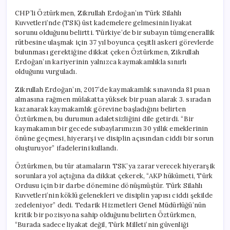
CHP’li Öztürkmen, Zikrullah Erdoğan’ın Türk Silahlı
Kuvvetleri’nde (TSK) üst kademelere gelmesinin liyakat
sorunu olduğunu belirtti. Türkiye’de bir subayın tümgenerallik
rütbesine ulaşmak için 37 yıl boyunca çeşitli askeri görevlerde
bulunması gerektiğine dikkat çeken Öztürkmen, Zikrullah
Erdoğan’ın kariyerinin yalnızca kaymakamlıkla sınırlı
olduğunu vurguladı.
Zikrullah Erdoğan’ın, 2017’de kaymakamlık sınavında 81 puan
almasına rağmen mülakatta yüksek bir puan alarak 3. sıradan
kazanarak kaymakamlık görevine başladığını belirten
Öztürkmen, bu durumun adaletsizliğini dile getirdi. “Bir
kaymakamın bir gecede subaylarımızın 30 yıllık emeklerinin
önüne geçmesi, hiyerarşi ve disiplin açısından ciddi bir sorun
oluşturuyor” ifadelerini kullandı.
Öztürkmen, bu tür atamaların TSK’ya zarar verecek hiyerarşik
sorunlara yol açtığına da dikkat çekerek, “AKP hükümeti, Türk
Ordusu için bir darbe dönemine dönüşmüştür. Türk Silahlı
Kuvvetleri’nin köklü gelenekleri ve disiplin yapısı ciddi şekilde
zedeleniyor” dedi. Tedarik Hizmetleri Genel Müdürlüğü’nün
kritik bir pozisyona sahip olduğunu belirten Öztürkmen,
“Burada sadece liyakat değil, Türk Milleti’nin güvenliği