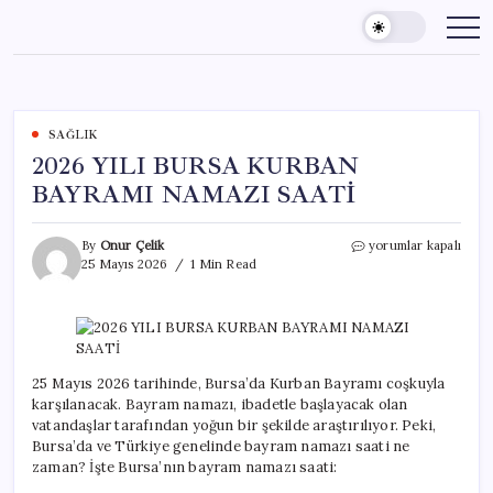
Skip
to
content
SAĞLIK
2026 YILI BURSA KURBAN
BAYRAMI NAMAZI SAATİ
2026
By
Onur Çelik
yorumlar kapalı
YILI
25 Mayıs 2026
1 Min Read
BURSA
KURBAN
BAYRAMI
NAMAZI
SAATİ
için
25 Mayıs 2026 tarihinde, Bursa’da Kurban Bayramı coşkuyla
karşılanacak. Bayram namazı, ibadetle başlayacak olan
vatandaşlar tarafından yoğun bir şekilde araştırılıyor. Peki,
Bursa’da ve Türkiye genelinde bayram namazı saati ne
zaman? İşte Bursa’nın bayram namazı saati: