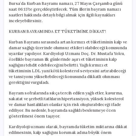
Bursa’da Kurban Bayramı namazı, 27 Mayıs Çarşamba günü
saat 06:13’te gerçekleştirilecek. Tüm illerin bayram namazı
saatleri hakkında detaylı bilgi almak için ilgili kaynakları
inceleyebilirsiniz.
KURBAN BAYRAMINDA ET TÜKETİMİNE DİKKAT!
Kurban Bayramı sırasında artan kırmızı et tüketiminin kalp ve
damar sağlığı üzerinde olumsuz etkileri olabileceği konusunda
uyarılar yapılıyor. Kardiyoloji Uzmanı Doç. Dr. Mustafa Yolcu,
özellikle bayramın ilk günlerinde aşırı et tüketiminin kalp
sağlığını tehdit edebileceğini belirtti. Yağlı kırmızı et
tüketiminin LDL yani kötü kolesterol seviyesini artırabileceği
ve tansiyonu yükseltebileceği konusunda dikkatli olunması
gerektiğini vurguladı.
Bayram sofralarında sıkça tercih edilen yağlı etler, kavurma,
sakatat ve şerbetli tatlıların hipertansiyon, yüksek kolesterol
ve damar hastalıkları olanlar için risk oluşturabileceği ifade
ediliyor. Bu nedenle, bayramda sağlıklı beslenmeye özen
gösterilmesi önem taşıyor.
Kardiyoloji uzmanı olarak, bayramda tüketim miktarına dikkat
edilmesinin, kalp sağlığını korumak adına büyük önem