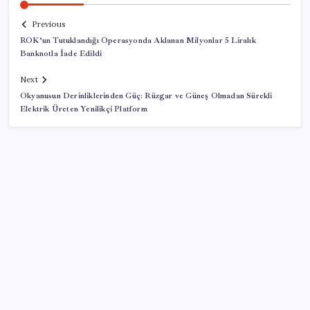
Previous
ROK’un Tutuklandığı Operasyonda Aklanan Milyonlar 5 Liralık
Banknotla İade Edildi
Next
Okyanusun Derinliklerinden Güç: Rüzgar ve Güneş Olmadan Sürekli
Elektrik Üreten Yenilikçi Platform
SON YAZILAR
ABD, İran-Umman anlaşması sonrası ablukayı
kaldıracak