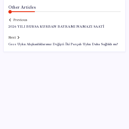
Other Articles
Previous
2026 YILI BURSA KURBAN BAYRAMI NAMAZI SAATİ
Next
Gece Uyku Alışkanlıklarımız Değişti: İki Parçalı Uyku Daha Sağlıklı mı?
SON YAZILAR
ABD, İran-Umman anlaşması sonrası ablukayı
kaldıracak