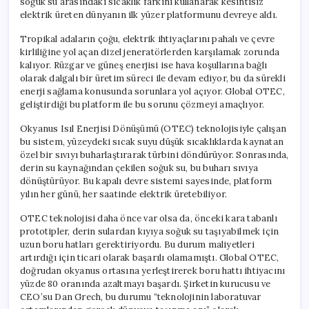
soğuk su arasındaki sıcaklık farkını kullanarak kesintisiz
için
elektrik üreten dünyanın ilk yüzer platformunu devreye aldı.
Tropikal adaların çoğu, elektrik ihtiyaçlarını pahalı ve çevre
kirliliğine yol açan dizel jeneratörlerden karşılamak zorunda
kalıyor. Rüzgar ve güneş enerjisi ise hava koşullarına bağlı
olarak dalgalı bir üretim süreci ile devam ediyor, bu da sürekli
enerji sağlama konusunda sorunlara yol açıyor. Global OTEC,
geliştirdiği bu platform ile bu sorunu çözmeyi amaçlıyor.
Okyanus Isıl Enerjisi Dönüşümü (OTEC) teknolojisiyle çalışan
bu sistem, yüzeydeki sıcak suyu düşük sıcaklıklarda kaynatan
özel bir sıvıyı buharlaştırarak türbini döndürüyor. Sonrasında,
derin su kaynağından çekilen soğuk su, bu buharı sıvıya
dönüştürüyor. Bu kapalı devre sistemi sayesinde, platform
yılın her günü, her saatinde elektrik üretebiliyor.
OTEC teknolojisi daha önce var olsa da, önceki kara tabanlı
prototipler, derin sulardan kıyıya soğuk su taşıyabilmek için
uzun boru hatları gerektiriyordu. Bu durum maliyetleri
artırdığı için ticari olarak başarılı olamamıştı. Global OTEC,
doğrudan okyanus ortasına yerleştirerek boru hattı ihtiyacını
yüzde 80 oranında azaltmayı başardı. Şirketin kurucusu ve
CEO’su Dan Grech, bu durumu “teknolojinin laboratuvar