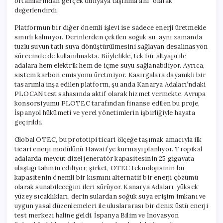
ortamlarından gerçek dünyaya taşınma anı” olarak
değerlendirdi.
Platformun bir diğer önemli işlevi ise sadece enerji üretmekle
sınırlı kalmıyor. Derinlerden çekilen soğuk su, aynı zamanda
tuzlu suyun tatlı suya dönüştürülmesini sağlayan desalinasyon
sürecinde de kullanılmakta. Böylelikle, tek bir altyapı ile
adalara hem elektrik hem de içme suyu sağlanabiliyor. Ayrıca,
sistem karbon emisyonu üretmiyor. Kasırgalara dayanıklı bir
tasarımla inşa edilen platform, şu anda Kanarya Adaları’ndaki
PLOCAN test sahasında aktif olarak hizmet vermekte. Avrupa
konsorsiyumu PLOTEC tarafından finanse edilen bu proje,
İspanyol hükümeti ve yerel yönetimlerin işbirliğiyle hayata
geçirildi.
Global OTEC, bu prototipi ticari ölçeğe taşımak amacıyla ilk
ticari enerji modülünü Hawaii’ye kurmayı planlıyor. Tropikal
adalarda mevcut dizel jeneratör kapasitesinin 25 gigavata
ulaştığı tahmin ediliyor; şirket, OTEC teknolojisinin bu
kapasitenin önemli bir kısmını alternatif bir enerji çözümü
olarak sunabileceğini ileri sürüyor. Kanarya Adaları, yüksek
yüzey sıcaklıkları, derin sulardan soğuk suya erişim imkanı ve
uygun yasal düzenlemeleri ile uluslararası bir deniz üstü enerji
test merkezi haline geldi. İspanya Bilim ve İnovasyon