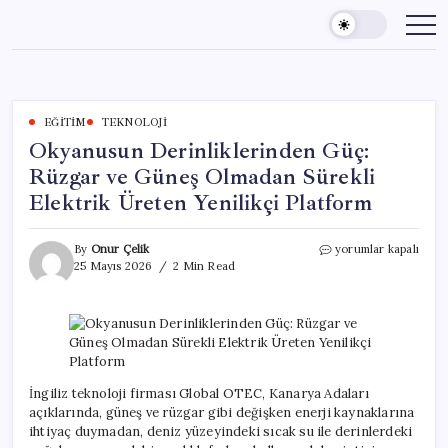
Skip
to
content
EĞITIM
TEKNOLOJI
Okyanusun Derinliklerinden Güç:
Rüzgar ve Güneş Olmadan Sürekli
Elektrik Üreten Yenilikçi Platform
Okyanusun
By
Onur Çelik
yorumlar kapalı
Derinliklerinden
25 Mayıs 2026
2 Min Read
Güç:
Rüzgar
ve
Güneş
Olmadan
Sürekli
Elektrik
İngiliz teknoloji firması Global OTEC, Kanarya Adaları
Üreten
açıklarında, güneş ve rüzgar gibi değişken enerji kaynaklarına
Yenilikçi
ihtiyaç duymadan, deniz yüzeyindeki sıcak su ile derinlerdeki
Platform