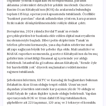
örgütüne yönelik başlatılan bu soruşturmada, paranın
aklanma yöntemleri detaylı bir şekilde incelendi. Gazeteci
Rasim Ozan Kütahyalı’nın (ROK) da aralarında bulunduğu
toplam 135 kişi, operasyon kapsamında tutuklandı. Özellikle
“banknot parolası” olarak adlandırılan yöntem, kara paranın
fiziki nakde dönüştürülmesindeki rolüyle dikkat çekti.
Soruşturma, 2024 yılında Serdal Tanak’ın evinde
gerçekleştirilen bir baskınla elde edilen dijital materyallerin
incelenmesiyle başladı. Siber polis ekiplerinin Tanak’ın
telefon şifresini kırmasıyla, yasa dışı bahis sitelerine mali
altyapı sağlayan büyük bir şebeke ifşa oldu. Mali analizler ve
MASAK raporları sonucunda, gazeteci Kütahyalı’nın da bu suç
gelirlerinin yönetildiği finansal ağ içerisinde yer aldığı
belirlendi. İstanbul’da gözaltına alınan Kütahyalı, “Bende öyle
bir hareketlilik yok” diyerek suçlamaları reddetmesine
rağmen tutuklandı.
Şebekenin liderinin, KKTC ve Karadağ ile bağlantıları bulunan
Selahattin Akın Uzun olduğu tespit edildi. Uzun’un yurt
dışından yönetilen sistemde kar payının yüzde 70 olduğu ve
Halil Falyalı ile yakın ilişkiler içinde olduğu belirlendi. Yapılan
operasyonda ROK ve Uzun dahil 135 kişi tutuklanırken,
şüphelilere ait 221 taşınmaz, 120 araç ve 3 tekneye el konuldu.