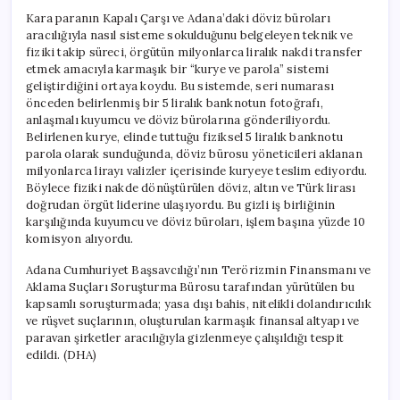
Kara paranın Kapalı Çarşı ve Adana’daki döviz büroları
aracılığıyla nasıl sisteme sokulduğunu belgeleyen teknik ve
fiziki takip süreci, örgütün milyonlarca liralık nakdi transfer
etmek amacıyla karmaşık bir “kurye ve parola” sistemi
geliştirdiğini ortaya koydu. Bu sistemde, seri numarası
önceden belirlenmiş bir 5 liralık banknotun fotoğrafı,
anlaşmalı kuyumcu ve döviz bürolarına gönderiliyordu.
Belirlenen kurye, elinde tuttuğu fiziksel 5 liralık banknotu
parola olarak sunduğunda, döviz bürosu yöneticileri aklanan
milyonlarca lirayı valizler içerisinde kuryeye teslim ediyordu.
Böylece fiziki nakde dönüştürülen döviz, altın ve Türk lirası
doğrudan örgüt liderine ulaşıyordu. Bu gizli iş birliğinin
karşılığında kuyumcu ve döviz büroları, işlem başına yüzde 10
komisyon alıyordu.
Adana Cumhuriyet Başsavcılığı’nın Terörizmin Finansmanı ve
Aklama Suçları Soruşturma Bürosu tarafından yürütülen bu
kapsamlı soruşturmada; yasa dışı bahis, nitelikli dolandırıcılık
ve rüşvet suçlarının, oluşturulan karmaşık finansal altyapı ve
paravan şirketler aracılığıyla gizlenmeye çalışıldığı tespit
edildi. (DHA)