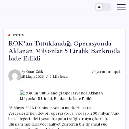
Skip
to
content
EĞITIM
ROK’un Tutuklandığı Operasyonda
Aklanan Milyonlar 5 Liralık Banknotla
İade Edildi
ROK’un
By
Onur Çelik
yorumlar kapalı
Tutuklandığı
25 Mayıs 2026
2 Min Read
Operasyonda
Aklanan
Milyonlar
5
Liralık
Banknotla
25 Mayıs 2026 tarihinde Adana merkezli olarak
İade
gerçekleştirilen dev bir operasyonla, yaklaşık 200 milyar Türk
Edildi
lirası değerindeki yasa dışı para trafiği ortaya çıkarıldı.
için
Uluslararası düzeyde faaliyet gösteren bir finansal suç