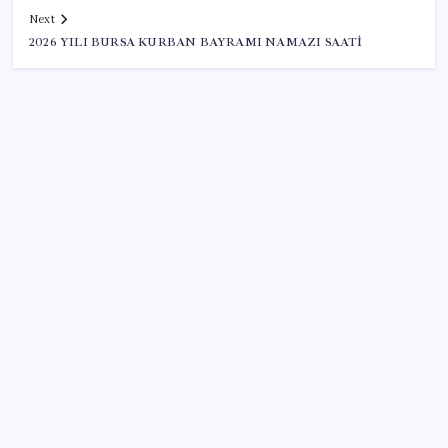
Next
2026 YILI BURSA KURBAN BAYRAMI NAMAZI SAATİ
SON YAZILAR
Adalet Bakanlığı ‘projesi’: Hâkim ve savcılar yapay
zekâyla ‘örgüt tahmini’ yapacak!
OpenAI’ın İlk Cihazı için Fiyat ve Tasarım Belli Oldu
BofA: Yatırımcı iyimserliği beş yılın en yüksek
seviyesinde
Kapadokya’da dededen toruna uzanan hikâye: 136