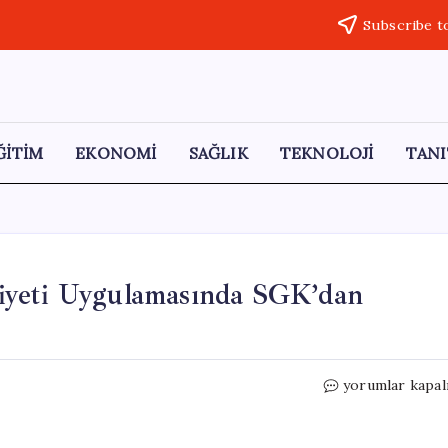
Subscribe t
ĞİTİM
EKONOMİ
SAĞLIK
TEKNOLOJİ
TANI
iyeti Uygulamasında SGK’dan
Yemek
yorumlar kapal
Ücretlerinde
Prim
Muafiyeti