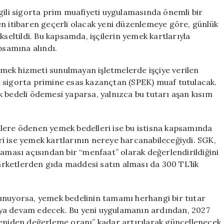
Uygulamasında
gili sigorta prim muafiyeti uygulamasında önemli bir
SGK’dan
en itibaren geçerli olacak yeni düzenlemeye göre, günlük
Önemli
kseltildi. Bu kapsamda, işçilerin yemek kartlarıyla
Değişiklikler
psamına alındı.
için
yemek hizmeti sunulmayan işletmelerde işçiye verilen
ı sigorta primine esas kazançtan (SPEK) muaf tutulacak.
k bedeli ödemesi yaparsa, yalnızca bu tutarı aşan kısım
şçilere ödenen yemek bedelleri ise bu istisna kapsamında
i ise yemek kartlarının nereye harcanabileceğiydi. SGK,
laması açısından bir “menfaat” olarak değerlendirildiğini
marketlerden gıda maddesi satın alması da 300 TL’lik
sunuyorsa, yemek bedelinin tamamı herhangi bir tutar
aya devam edecek. Bu yeni uygulamanın ardından, 2027
l “yeniden değerleme oranı” kadar artırılarak güncellenecek.