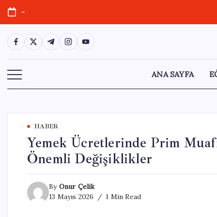
Skip
-
to
content
https://www.facebook.com/
https://twitter.com/
https://t.me/
https://www.instagram.com/
https://youtube.com/
ANA SAYFA
E
HABER
Yemek Ücretlerinde Prim Muaf
Önemli Değişiklikler
By
Onur Çelik
13 Mayıs 2026
1 Min Read