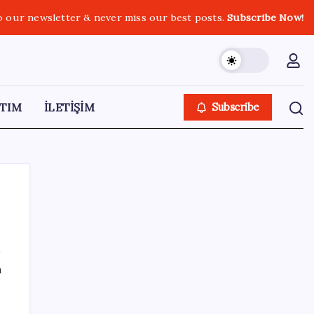
o our newsletter & never miss our best posts.
Subscribe Now!
TIM
İLETİŞİM
Subscribe
SON YAZILAR
ı
Anne sütü bebeğin ilk aşısı: ‘İlk 6 ay su
vermeyin’ uyarısı