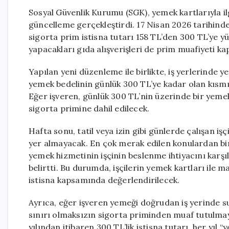
Sosyal Güvenlik Kurumu (SGK), yemek kartlarıyla il
güncelleme gerçekleştirdi. 17 Nisan 2026 tarihind
sigorta prim istisna tutarı 158 TL’den 300 TL’ye yü
yapacakları gıda alışverişleri de prim muafiyeti ka
Yapılan yeni düzenleme ile birlikte, iş yerlerinde 
yemek bedelinin günlük 300 TL’ye kadar olan kısm
Eğer işveren, günlük 300 TL’nin üzerinde bir yeme
sigorta primine dahil edilecek.
Hafta sonu, tatil veya izin gibi günlerde çalışan i
yer almayacak. En çok merak edilen konulardan bir
yemek hizmetinin işçinin beslenme ihtiyacını karşı
belirtti. Bu durumda, işçilerin yemek kartları ile 
istisna kapsamında değerlendirilecek.
Ayrıca, eğer işveren yemeği doğrudan iş yerinde 
sınırı olmaksızın sigorta priminden muaf tutulm
yılından itibaren 300 TL’lik istisna tutarı, her yı