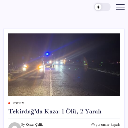
Skip
to
content
EĞITIM
Tekirdağ’da Kaza: 1 Ölü, 2 Yaralı
Tekirdağ’da
By
Onur Çelik
yorumlar kapalı