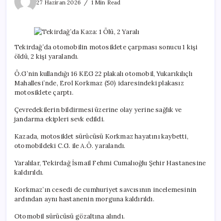
Kaza:
27 Haziran 2026
1 Min Read
1
Ölü,
2
Yaralı
için
Tekirdağ’da otomobilin motosiklete çarpması sonucu 1 kişi
öldü, 2 kişi yaralandı.
Ö.G’nin kullandığı 16 KEG 22 plakalı otomobil, Yukarıkılıçlı
Mahallesi’nde, Erol Korkmaz (50) idaresindeki plakasız
motosiklete çarptı.
Çevredekilerin bildirmesi üzerine olay yerine sağlık ve
jandarma ekipleri sevk edildi.
Kazada, motosiklet sürücüsü Korkmaz hayatını kaybetti,
otomobildeki C.G. ile A.Ö. yaralandı.
Yaralılar, Tekirdağ İsmail Fehmi Cumalıoğlu Şehir Hastanesine
kaldırıldı.
Korkmaz’ın cesedi de cumhuriyet savcısının incelemesinin
ardından aynı hastanenin morguna kaldırıldı.
Otomobil sürücüsü gözaltına alındı.