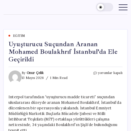
Skip
to
content
EĞITIM
Uyuşturucu Suçundan Aranan
Mohamed Boulakhrıf İstanbul’da Ele
Geçirildi
Uyuşturucu
By
Onur Çelik
yorumlar kapalı
Suçundan
13 Mayıs 2026
1 Min Read
Aranan
Mohamed
Boulakhrıf
Interpol tarafından “uyuşturucu madde ticareti” suçundan
İstanbul’da
uluslararası düzeyde aranan Mohamed Boulakhrıf, İstanbul’da
Ele
Geçirildi
düzenlenen bir operasyonla yakalandı. İstanbul Emniyet
için
Müdürlüğü Narkotik Suçlarla Mücadele Şubesi ve Milli
İstihbarat Teşkilatı (MİT) ortaklaşa yürüttükleri çalışma
neticesinde, 34 yaşındaki Boulakhrıf’ın Şişli’de bulunduğunu
tespit etti.