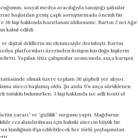
10
cuğunun, sosyal medya aracılığıyla tanıştığı şahıslar
Çocuk
erine başlatılan geniş çaplı soruşturmada önemli bir
ve
 36 kişi hakkında hazırlanan iddianame, Bartın 2’nci Ağır
36
 kabul edildi.
Şüpheli
Mahkemeye
ve dijital delillerin incelenmesiyle derinleşti. Bartın
Sevk
dya platformları üzerinden iletişim kurduğu kişilerin
Edildi
belirtti. Yapılan titiz çalışmalar sonucunda, suça karışan
için
tatüsünde olmak üzere toplam 36 şüpheli yer alıyor.
lama süreci başlamış oldu. Şu anda 9’u suça sürüklenen
i tutuklu bulunurken, 3 kişi hakkında ise adli kontrol
üstün yararı” ve “gizlilik” vurgusu yaptı. Mağdurun
ilde cezalandırılması için hukuki sürecin büyük bir
durun kimliğinin ifşa edilebilecek her türlü paylaşımdan
tti.