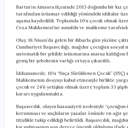
Bartın’ın Amasra ilçesinde 2013 doğumlu bir kız ço
tarafından istismar edildiği yönündeki iddialar üz
aşama kaydedildi. Toplamda 10’u çocuk olmak üzere
Ceza Mahkemesi’ne sunuldu ve mahkeme tarafından
Olay, 18 Nisan’da gelen bir ihbarla gün yüzüne çıktı 
Cumhuriyet Başsavcılığı, mağdur çocuğun sosyal me
sistematik bir şekilde istismarına maruz kaldığını 
geniş bir şebekenin varlığı ortaya çıkarıldı.
İddianamede, 10’u “Suça Sürüklenen Çocuk” (SSÇ) s
Mahkemenin dosyayı kabul etmesiyle birlikte yargı
çocuk ve 24’ü yetişkin olmak üzere toplam 33 şüphel
kararı uygulanmakta.
Başsavcılık, olayın hassasiyeti nedeniyle “çocuğun 
korunması ve suçluların yasalar önünde en ağır şek
titizlikle takip edildiği belirtildi. Başsavcılık, mağ
kaçınılmasının son derece önemli olduğunu ifade e