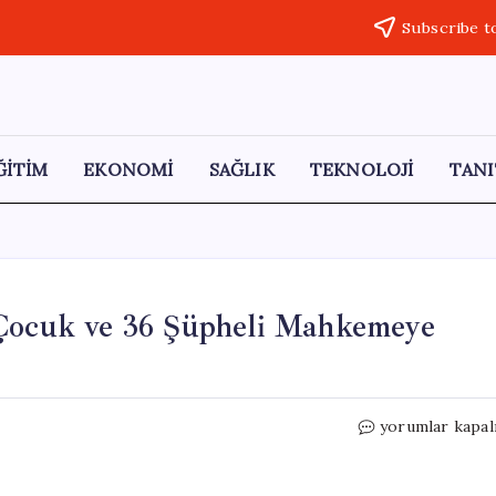
Subscribe t
ĞİTİM
EKONOMİ
SAĞLIK
TEKNOLOJİ
TANI
 Çocuk ve 36 Şüpheli Mahkemeye
Şoke
yorumlar kapal
Eden
İstismar
Davası: