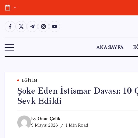
Skip
-
to
content
https://www.facebook.com/
https://twitter.com/
https://t.me/
https://www.instagram.com/
https://youtube.com/
ANA SAYFA
E
EĞITIM
Şoke Eden İstismar Davası: 10
Sevk Edildi
By
Onur Çelik
9 Mayıs 2026
1 Min Read