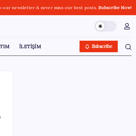
o our newsletter & never miss our best posts.
Subscribe Now!
TIM
İLETİŞİM
Subscribe
SON YAZILAR
ı
Vergi ve SGK borçlarında yapılandırma
fırsatı: Son başvuru tarihi belli oldu