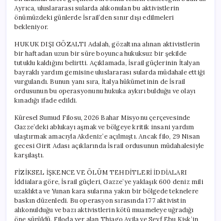
Ayrıca, uluslararası sularda alıkonulan bu aktivistlerin
önümüzdeki günlerde İsrail’den sınır dışı edilmeleri
bekleniyor.
HUKUK DIŞI GÖZALTI Adalah, gözaltına alınan aktivistlerin
bir haftadan uzun bir süre boyunca hukuksuz bir şekilde
tutuklu kaldığını belirtti. Açıklamada, İsrail güçlerinin İtalyan
bayraklı yardım gemisine uluslararası sularda müdahale ettiği
vurgulandı. Bunun yanı sıra, İtalya hükümetinin de İsrail
ordusunun bu operasyonunu hukuka aykırı bulduğu ve olayı
kınadığı ifade edildi.
Küresel Sumud Filosu, 2026 Bahar Misyonu çerçevesinde
Gazze’deki ablukayı aşmak ve bölgeye kritik insani yardım
ulaştırmak amacıyla Akdeniz’e açılmıştı. Ancak filo, 29 Nisan
gecesi Girit Adası açıklarında İsrail ordusunun müdahalesiyle
karşılaştı.
FİZİKSEL İŞKENCE VE ÖLÜM TEHDİTLERİ İDDİALARI
İddialara göre, İsrail güçleri, Gazze’ye yaklaşık 600 deniz mili
uzaklıkta ve Yunan kara sularına yakın bir bölgede teknelere
baskın düzenledi. Bu operasyon sırasında 177 aktivistin
alıkonulduğu ve bazı aktivistlerin kötü muameleye uğradığı
öne sürüldü. Filoda yer alan Thiago Avila ve Seyf Ebu Kişk’in