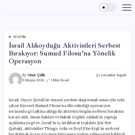
Skip
to
content
EĞITIM
İsrail Alıkoyduğu Aktivistleri Serbest
Bırakıyor: Sumud Filosu’na Yönelik
Operasyon
İsrail
By
Onur Çelik
yorumlar kapalı
Alıkoyduğu
9 Mayıs 2026
1 Min Read
Aktivistleri
Serbest
Bırakıyor:
İsrail, Gazze Şeridi’ne insani yardım ulaştırmak amacıyla yola
Sumud
çıkan Küresel Sumud Filosu’na düzenlediği operasyon
Filosu’na
Yönelik
sırasında gözaltına aldığı iki aktivisti bugün serbest bırakma
Operasyon
kararı aldı. İnsan hakları ve hukuk örgütü Adalah’ın yaptığı
için
açıklamaya göre, İsrail’in iç istihbarat teşkilatı Şin-Bet
(Şabak), aktivistler Thiago Avila ve Seyf Ebu Kişk’in serbest
bırakılmak üzere göçmen bürosuna teslim edileceğini bildirdi.