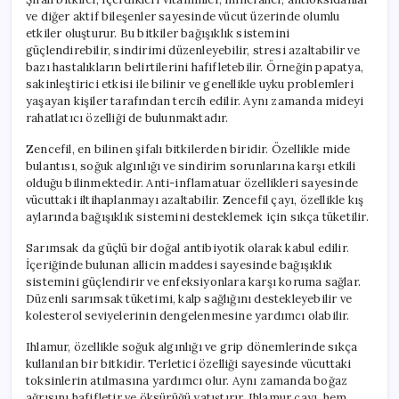
ve diğer aktif bileşenler sayesinde vücut üzerinde olumlu
etkiler oluşturur. Bu bitkiler bağışıklık sistemini
güçlendirebilir, sindirimi düzenleyebilir, stresi azaltabilir ve
bazı hastalıkların belirtilerini hafifletebilir. Örneğin papatya,
sakinleştirici etkisi ile bilinir ve genellikle uyku problemleri
yaşayan kişiler tarafından tercih edilir. Aynı zamanda mideyi
rahatlatıcı özelliği de bulunmaktadır.
Zencefil, en bilinen şifalı bitkilerden biridir. Özellikle mide
bulantısı, soğuk algınlığı ve sindirim sorunlarına karşı etkili
olduğu bilinmektedir. Anti-inflamatuar özellikleri sayesinde
vücuttaki iltihaplanmayı azaltabilir. Zencefil çayı, özellikle kış
aylarında bağışıklık sistemini desteklemek için sıkça tüketilir.
Sarımsak da güçlü bir doğal antibiyotik olarak kabul edilir.
İçeriğinde bulunan allicin maddesi sayesinde bağışıklık
sistemini güçlendirir ve enfeksiyonlara karşı koruma sağlar.
Düzenli sarımsak tüketimi, kalp sağlığını destekleyebilir ve
kolesterol seviyelerinin dengelenmesine yardımcı olabilir.
Ihlamur, özellikle soğuk algınlığı ve grip dönemlerinde sıkça
kullanılan bir bitkidir. Terletici özelliği sayesinde vücuttaki
toksinlerin atılmasına yardımcı olur. Aynı zamanda boğaz
ağrısını hafifletir ve öksürüğü yatıştırır. Ihlamur çayı, hem