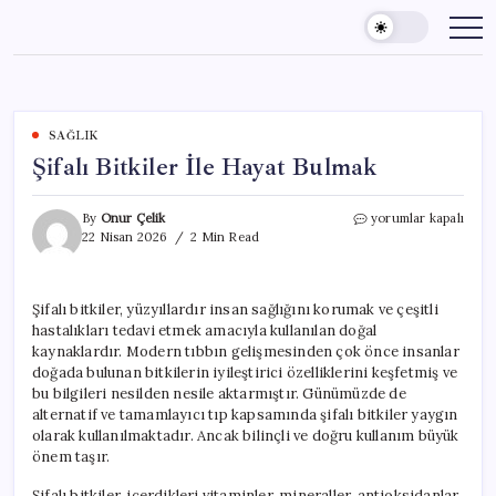
Skip
to
content
SAĞLIK
Şifalı Bitkiler İle Hayat Bulmak
Şifalı
By
Onur Çelik
yorumlar kapalı
Bitkiler
22 Nisan 2026
2 Min Read
İle
Hayat
Bulmak
Şifalı bitkiler, yüzyıllardır insan sağlığını korumak ve çeşitli
için
hastalıkları tedavi etmek amacıyla kullanılan doğal
kaynaklardır. Modern tıbbın gelişmesinden çok önce insanlar
doğada bulunan bitkilerin iyileştirici özelliklerini keşfetmiş ve
bu bilgileri nesilden nesile aktarmıştır. Günümüzde de
alternatif ve tamamlayıcı tıp kapsamında şifalı bitkiler yaygın
olarak kullanılmaktadır. Ancak bilinçli ve doğru kullanım büyük
önem taşır.
Şifalı bitkiler, içerdikleri vitaminler, mineraller, antioksidanlar