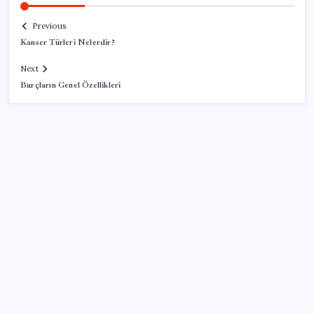
Previous
Kanser Türleri Nelerdir?
Next
Burçların Genel Özellikleri
SON YAZILAR
İran: Hürmüz’de anlaşma yakın ancak şartlar yerine
gelmeli
ABD, İran-Umman anlaşması sonrası ablukayı