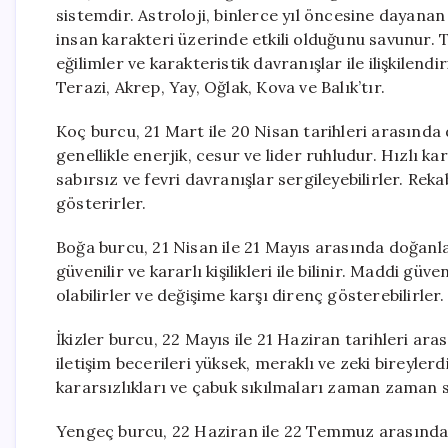
sistemdir. Astroloji, binlerce yıl öncesine dayanan
insan karakteri üzerinde etkili olduğunu savunur. To
eğilimler ve karakteristik davranışlar ile ilişkilendi
Terazi, Akrep, Yay, Oğlak, Kova ve Balık’tır.
Koç burcu, 21 Mart ile 20 Nisan tarihleri arasında 
genellikle enerjik, cesur ve lider ruhludur. Hızlı k
sabırsız ve fevri davranışlar sergileyebilirler. Re
gösterirler.
Boğa burcu, 21 Nisan ile 21 Mayıs arasında doğanla
güvenilir ve kararlı kişilikleri ile bilinir. Maddi g
olabilirler ve değişime karşı direnç gösterebilirler
İkizler burcu, 22 Mayıs ile 21 Haziran tarihleri ar
iletişim becerileri yüksek, meraklı ve zeki bireylerd
kararsızlıkları ve çabuk sıkılmaları zaman zaman s
Yengeç burcu, 22 Haziran ile 22 Temmuz arasında d