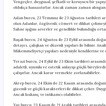
Yengeçler, duygusal, şefkatli ve koruyucu bir yapıya
oldukça hassastırlar. Ancak zaman zaman alıngan ve
Aslan burcu, 23 Temmuz ile 23 Ağustos tarihleri a
olan Aslanlar, özgüvenli, cömert ve dikkat çekmeyi se
Sahne ışığını severler ve genellikle bulunduğu ortam
Başak burcu, 24 Ağustos ile 23 Eylül arasında doğa
detaycı, çalışkan ve düzenli yapıları ile bilinir. Ana
Mükemmeliyetçi yapıları nedeniyle kendilerine ve çev
Terazi burcu, 24 Eylül ile 23 Ekim tarihleri arasın
adaletli, uyumlu ve estetik anlayışı güçlü bireylerdi
çalışırlar. Ancak karar vermekte zorlanabilirler.
Akrep burcu, 24 Ekim ile 22 Kasım arasında doğanla
gizemli ve güçlü karakterleri ile dikkat çeker. Duyg
Ancak kıskanç ve intikamcı olabilirler.
Yay burcu, 23 Kasım ile 21 Aralık tarihleri arasınd