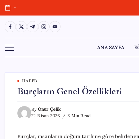
Skip
-
to
content
https://www.facebook.com/
https://twitter.com/
https://t.me/
https://www.instagram.com/
https://youtube.com/
ANA SAYFA
E
HABER
Burçların Genel Özellikleri
By
Onur Çelik
22 Nisan 2026
3 Min Read
Burçlar, insanların doğum tarihine göre belirlenen v