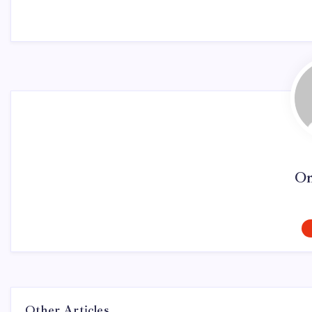
On
Other Articles