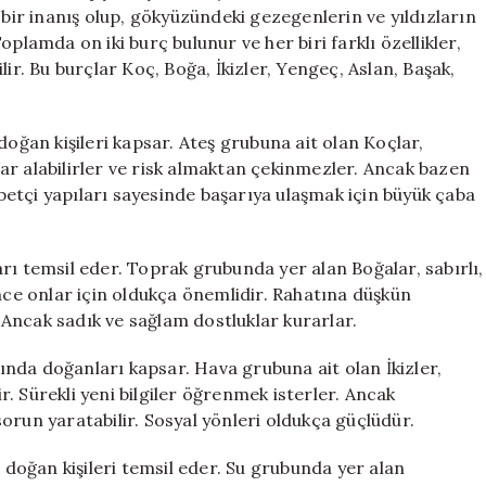
 bir inanış olup, gökyüzündeki gezegenlerin ve yıldızların
plamda on iki burç bulunur ve her biri farklı özellikler,
rilir. Bu burçlar Koç, Boğa, İkizler, Yengeç, Aslan, Başak,
doğan kişileri kapsar. Ateş grubuna ait olan Koçlar,
arar alabilirler ve risk almaktan çekinmezler. Ancak bazen
kabetçi yapıları sayesinde başarıya ulaşmak için büyük çaba
rı temsil eder. Toprak grubunda yer alan Boğalar, sabırlı,
üvence onlar için oldukça önemlidir. Rahatına düşkün
. Ancak sadık ve sağlam dostluklar kurarlar.
asında doğanları kapsar. Hava grubuna ait olan İkizler,
ir. Sürekli yeni bilgiler öğrenmek isterler. Ancak
orun yaratabilir. Sosyal yönleri oldukça güçlüdür.
oğan kişileri temsil eder. Su grubunda yer alan