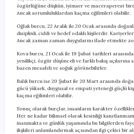
özgürlüğüne düşkün, iyimser ve maceraperest birey
Ancak sorumluluklardan kaçma eğilimleri olabilir.
Oğlak burcu, 22 Aralık ile 20 Ocak arasında doğanl
disiplinli, ciddi ve hedef odaklı kişilerdir. Kariyerl
Ancak zaman zaman duygularını ifade etmekte zorl
Kova burcu, 21 Ocak ile 19 Şubat tarihleri arasınd
yenilikçi, özgür düşünceli ve farklı bakış açılarına
bazen mesafeli ve soğuk görünebilirler.
Balık burcu ise 20 Şubat ile 20 Mart arasında doğan
gücü yüksek, duygusal ve empati yeteneği güçlü kişi
kaçma eğilimleri olabilir.
Sonuç olarak burçlar, insanların karakter özellikl
Her ne kadar bilimsel olarak kesinliği kanıtlanmamış
inanmakta ve günlük yaşamında bu bilgilerden fayd
ilişkileri anlamlandırmak açısından ilgi çekici bir