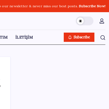
o our newsletter & never miss our best posts.
Subscribe Now!
TIM
İLETİŞİM
Subscribe
ı
SON YAZILAR
Adalet Bakanlığı ‘projesi’: Hâkim ve savcılar
yapay zekâyla ‘örgüt tahmini’ yapacak!