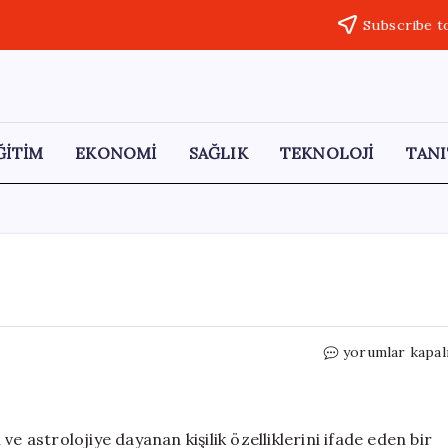
Subscribe t
ĞİTİM
EKONOMİ
SAĞLIK
TEKNOLOJİ
TANI
Burçların
yorumlar kapal
Genel
Özellikleri
için
e astrolojiye dayanan kişilik özelliklerini ifade eden bir