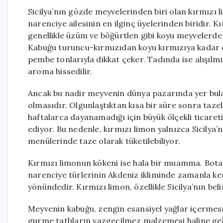
Sicilya’nın gözde meyvelerinden biri olan kırmızı 
narenciye ailesinin en ilginç üyelerinden biridir. 
genellikle üzüm ve böğürtlen gibi koyu meyvelerde 
Kabuğu turuncu-kırmızıdan koyu kırmızıya kadar değ
pembe tonlarıyla dikkat çeker. Tadında ise alışılmı
aroma hissedilir.
Ancak bu nadir meyvenin dünya pazarında yer bul
olmasıdır. Olgunlaştıktan kısa bir süre sonra tazel
haftalarca dayanamadığı için büyük ölçekli ticareti
ediyor. Bu nedenle, kırmızı limon yalnızca Sicilya’
menülerinde taze olarak tüketilebiliyor.
Kırmızı limonun kökeni ise hala bir muamma. Botani
narenciye türlerinin Akdeniz ikliminde zamanla ke
yönündedir. Kırmızı limon, özellikle Sicilya’nın bel
Meyvenin kabuğu, zengin esansiyel yağlar içermesi n
gurme tatlıların vazgeçilmez malzemesi haline gel