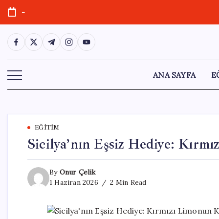
Skip
-
to
content
https://www.facebook.com/
https://twitter.com/
https://t.me/
https://www.instagram.com/
https://youtube.com/
ANA SAYFA
E
EĞITIM
Sicilya’nın Eşsiz Hediye: Kırm
By
Onur Çelik
1 Haziran 2026
2 Min Read