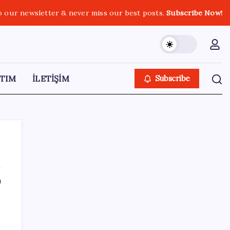
o our newsletter & never miss our best posts.
Subscribe Now!
TIM
İLETİŞİM
Subscribe
ı
SON YAZILAR
Türk şirketinden Avrupa’ya kritik yatırım:
Yeni şirket resmen kuruldu