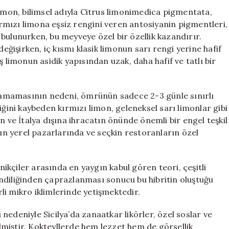
Kısa
limon, bilimsel adıyla Citrus limonimedica pigmentata,
Ömrü
Kırmızı limona eşsiz rengini veren antosiyanin pigmentleri,
ve
bulunurken, bu meyveye özel bir özellik kazandırır.
Lezzeti
için
işirken, iç kısmı klasik limonun sarı rengi yerine hafif
ş limonun asidik yapısından uzak, daha hafif ve tatlı bir
amamasının nedeni, ömrünün sadece 2-3 günle sınırlı
iğini kaybeden kırmızı limon, geleneksel sarı limonlar gibi
n ve İtalya dışına ihracatın önünde önemli bir engel teşkil
nın yerel pazarlarında ve seçkin restoranların özel
kçiler arasında en yaygın kabul gören teori, çeşitli
ndiliğinden çaprazlanması sonucu bu hibritin oluştuğu
irli mikro iklimlerinde yetişmektedir.
edeniyle Sicilya’da zanaatkar likörler, özel soslar ve
miştir. Kokteyllerde hem lezzet hem de görsellik