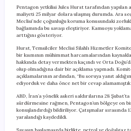
Pentagon yetkilisi Jules Hurst tarafından yapılan 
maliyeti 25 milyar dolara ulaşmış durumda. Ara seçi
Meclisi’nde çoğunluğu koruma konusundaki zorlukl
bağlamında bu savaşı eleştiriyor. Kamuoyu yoklama
arttığını gösteriyor.
Hurst, Temsilciler Meclisi Silahlı Hizmetler Komit
bir kısmının mühimmat harcamalarından kaynaklan
hakkında detay vermekten kaçındı ve Orta Doğu’dak
olup olmadığına dair bir açıklama yapmadı. Komi
açıklamalarının ardından, “Bu soruya yanıt aldı
ediyorduk ve daha önce net bir cevap alamamıştık,
ABD, İran’a yönelik askeri saldırılarına 28 Şubat’ta
sürdürmesine rağmen, Pentagon’un bölgeye on binl
konuşlandırdığı bildiriliyor. Çatışmalar sırasında 
yaralandığı kaydedildi.
Savaşın başlamasıyla birlikte, petrol ve doğalgaz t