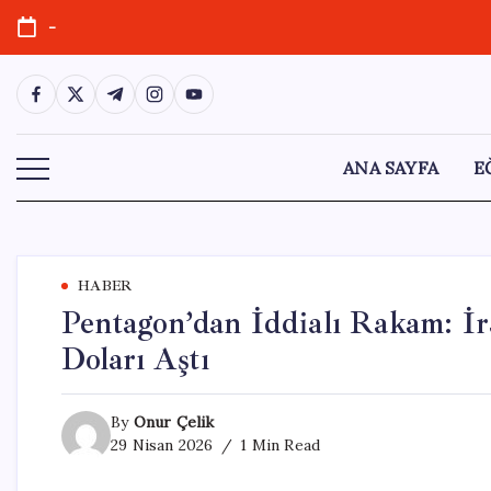
Skip
-
to
content
https://www.facebook.com/
https://twitter.com/
https://t.me/
https://www.instagram.com/
https://youtube.com/
ANA SAYFA
E
HABER
Pentagon’dan İddialı Rakam: İr
Doları Aştı
By
Onur Çelik
29 Nisan 2026
1 Min Read