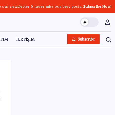
o our newsletter & never miss our best posts.
Subscribe Now!
TIM
İLETİŞİM
Subscribe
SON YAZILAR
ı
ABD, İran-Umman anlaşması sonrası
ablukayı kaldıracak