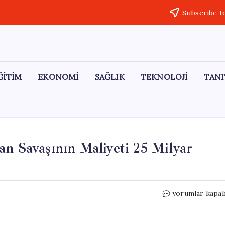
Subscribe t
ĞİTİM
EKONOMİ
SAĞLIK
TEKNOLOJİ
TANI
an Savaşının Maliyeti 25 Milyar
Pentagon’dan
yorumlar kapal
İddialı
Rakam:
İran