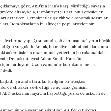
Savaşının
açıklamaya göre, ABD’nin İran’a karşı yürüttüğü savaşın
Maliyeti
mlere altı ay kala, Cumhuriyetçi Parti’nin Temsilciler
25
arı artarken, Demokratlar işsizlik ve ekonomik sorunlar
Milyar
ları, Demokratların bu süreçte popülaritelerinin
Doları
Aştı
için
esi üyelerine yaptığı sunumda, söz konusu maliyetin büyük
dığını vurguladı. Ancak, bu maliyet tahmininin kapsamı
i askeri üslerin onarım maliyetlerinin bu rakama dahil
tenin Demokrat üyesi Adam Smith, Hurst’ün
ğım için mutluyum. Uzun zamandır bu rakamı merak
” dedi.
 başladı. Şu anda taraflar kırılgan bir ateşkes
erce ek asker sevk ettiği ve üç uçak gemisini
13 ABD askerinin hayatını kaybettiği, yüzlerce askerin de
aşımacılığında yaşanan sıkıntılar, ABD’deki tüketici