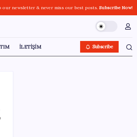
o our newsletter & never miss our best posts.
Subscribe Now!
TIM
İLETİŞİM
Subscribe
SON YAZILAR
ı
Türk şirketinden Avrupa’ya kritik yatırım:
Yeni şirket resmen kuruldu