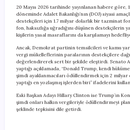
20 Mayıs 2026 tarihinde yayınlanan habere göre, 10
döneminde Adalet Bakanlığı’nın (DOJ) siyasi amaç
destekçileri için 1.7 milyar dolarlık bir tazminat f
fon, haksızlığa uğradığını düşünen destekçilerin y
kişilerin yasal masraflarını da karşılamayı hedefliy
Ancak, Demokrat partinin temsilcileri ve kamu yar
vergi mükelleflerinin paralarının destekçilere dağı
değerlendirerek sert bir şekilde eleştirdi. Senato
yaptığı açıklamada, “Donald Trump, kendi hükümetin
şimdi ayaklanmacıları ödüllendirmek için 2 milyar 
yaptığı en yozlaşmış işlerden biri” ifadelerini kullan
Eski Başkan Adayı Hillary Clinton ise Trump’ın Kon
şimdi onları halkın vergileriyle ödüllendirmeyi pl
şeklinde tepkisini dile getirdi.