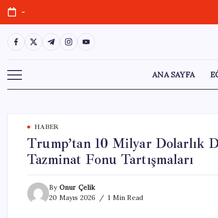
Skip
-
to
content
https://www.facebook.com/
https://twitter.com/
https://t.me/
https://www.instagram.com/
https://youtube.com/
ANA SAYFA
E
HABER
Trump’tan 10 Milyar Dolarlık D
Tazminat Fonu Tartışmaları
By
Onur Çelik
20 Mayıs 2026
1 Min Read