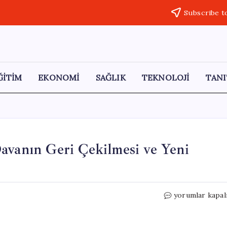
Subscribe t
ĞİTİM
EKONOMİ
SAĞLIK
TEKNOLOJİ
TANI
avanın Geri Çekilmesi ve Yeni
Trump’tan
yorumlar kapal
10
Milyar
Dolarlık