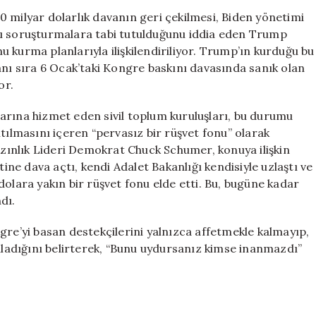
Davanın
 milyar dolarlık davanın geri çekilmesi, Biden yönetimi
Geri
lı soruşturmalara tabi tutulduğunu iddia eden Trump
Çekilmesi
onu kurma planlarıyla ilişkilendiriliyor. Trump’ın kurduğu bu
ve
anı sıra 6 Ocak’taki Kongre baskını davasında sanık olan
Yeni
or.
Tazminat
Fonu
arına hizmet eden sivil toplum kuruluşları, bu durumu
Tartışmaları
tılmasını içeren “pervasız bir rüşvet fonu” olarak
için
 Azınlık Lideri Demokrat Chuck Schumer, konuya ilişkin
e dava açtı, kendi Adalet Bakanlığı kendisiyle uzlaştı ve
dolara yakın bir rüşvet fonu elde etti. Bu, bugüne kadar
dı.
gre’yi basan destekçilerini yalnızca affetmekle kalmayıp,
anladığını belirterek, “Bunu uydursanız kimse inanmazdı”