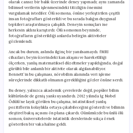
olarak cansız bir balık üzerinde deney yapmadı; aynı zamanda
bilimsel verilerin işlenmesindeki titizliğin önemini
vurgulamak istediler. Ölü somona, önüne yerleştirilen çeşitli
insan fotoğrafları gösterildi ve bu sırada balığın duygusal
tepkileri araştırılmaya çalışıldı. Deneyin sonuçları ise
herkesin aklını karıştırdı: Ölü somonun beyninde,
fotoğrafların gösterildiği anlarda belirgin aktiviteler
gözlemlendi.
Ancak bu durum, aslında ilginç bir yanılsamaydı. fMRI
cihazları, beyin üzerindeki kan akışını ve hareketliliği
ölçerken, yanlış matematiksel düzeltmeler yapıldığında, doğal
gürültü bile anlamlı bir aktivite olarak algılanabiliyor.
Bennett’in bu çalışması, nörobilim alanında veri işleme
süreçlerinde dikkatli olmanın gerekliliğini gözler önüne serdi.
Bu deney, yalnızca akademik çevrelerde değil, popüler bilim
kültüründe de geniş yankı uyandırdı. 2012 yılında Ig Nobel
Ödülü’ne layık görülen bu çalışma, istatistiksel yanlış
pozitiflerin kolaylıkla ortaya çıkabileceğini gösterdi ve bilimin
eleştirel bakış açısını ön plana çıkardı. Günümüzde bu ünlü ölü
somon, üniversitelerde istatistik derslerinde sıkça örnek
gösterilen bir vaka haline geldi.