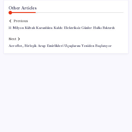
Other Articles
Previous
11 Milyon Kübalı Karanlıkta Kaldı: Elektriksiz Günler Halkı Bıktırdı
Next
Aeroflot, Birleşik Arap Emirlikleri Uçuşlarını Yeniden Başlatıyor
SON YAZILAR
İran: Hürmüz’de anlaşma yakın ancak şartlar yerine
gelmeli