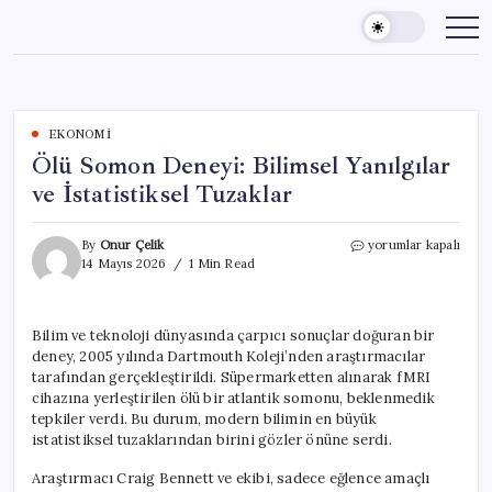
Skip
to
content
EKONOMI
Ölü Somon Deneyi: Bilimsel Yanılgılar
ve İstatistiksel Tuzaklar
Ölü
By
Onur Çelik
yorumlar kapalı
Somon
14 Mayıs 2026
1 Min Read
Deneyi:
Bilimsel
Yanılgılar
Bilim ve teknoloji dünyasında çarpıcı sonuçlar doğuran bir
ve
deney, 2005 yılında Dartmouth Koleji’nden araştırmacılar
İstatistiksel
Tuzaklar
tarafından gerçekleştirildi. Süpermarketten alınarak fMRI
için
cihazına yerleştirilen ölü bir atlantik somonu, beklenmedik
tepkiler verdi. Bu durum, modern bilimin en büyük
istatistiksel tuzaklarından birini gözler önüne serdi.
Araştırmacı Craig Bennett ve ekibi, sadece eğlence amaçlı