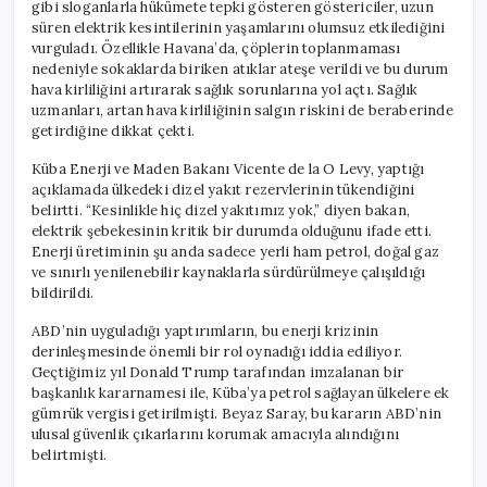
gibi sloganlarla hükümete tepki gösteren göstericiler, uzun
süren elektrik kesintilerinin yaşamlarını olumsuz etkilediğini
vurguladı. Özellikle Havana’da, çöplerin toplanmaması
nedeniyle sokaklarda biriken atıklar ateşe verildi ve bu durum
hava kirliliğini artırarak sağlık sorunlarına yol açtı. Sağlık
uzmanları, artan hava kirliliğinin salgın riskini de beraberinde
getirdiğine dikkat çekti.
Küba Enerji ve Maden Bakanı Vicente de la O Levy, yaptığı
açıklamada ülkedeki dizel yakıt rezervlerinin tükendiğini
belirtti. “Kesinlikle hiç dizel yakıtımız yok,” diyen bakan,
elektrik şebekesinin kritik bir durumda olduğunu ifade etti.
Enerji üretiminin şu anda sadece yerli ham petrol, doğal gaz
ve sınırlı yenilenebilir kaynaklarla sürdürülmeye çalışıldığı
bildirildi.
ABD’nin uyguladığı yaptırımların, bu enerji krizinin
derinleşmesinde önemli bir rol oynadığı iddia ediliyor.
Geçtiğimiz yıl Donald Trump tarafından imzalanan bir
başkanlık kararnamesi ile, Küba’ya petrol sağlayan ülkelere ek
gümrük vergisi getirilmişti. Beyaz Saray, bu kararın ABD’nin
ulusal güvenlik çıkarlarını korumak amacıyla alındığını
belirtmişti.