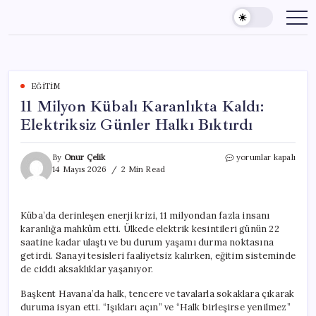
Skip
to
content
EĞITIM
11 Milyon Kübalı Karanlıkta Kaldı:
Elektriksiz Günler Halkı Bıktırdı
11
By
Onur Çelik
yorumlar kapalı
Milyon
14 Mayıs 2026
2 Min Read
Kübalı
Karanlıkta
Kaldı:
Küba’da derinleşen enerji krizi, 11 milyondan fazla insanı
Elektriksiz
karanlığa mahkûm etti. Ülkede elektrik kesintileri günün 22
Günler
Halkı
saatine kadar ulaştı ve bu durum yaşamı durma noktasına
Bıktırdı
getirdi. Sanayi tesisleri faaliyetsiz kalırken, eğitim sisteminde
için
de ciddi aksaklıklar yaşanıyor.
Başkent Havana’da halk, tencere ve tavalarla sokaklara çıkarak
duruma isyan etti. “Işıkları açın” ve “Halk birleşirse yenilmez”