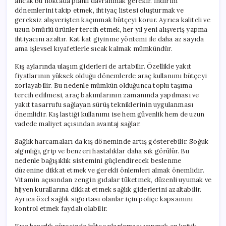
ancak bu noktada planlı davranmak gerekir. İndirim
dönemlerini takip etmek, ihtiyaç listesi oluşturmak ve
gereksiz alışverişten kaçınmak bütçeyi korur. Ayrıca kaliteli ve
uzun ömürlü ürünler tercih etmek, her yıl yeni alışveriş yapma
ihtiyacını azaltır. Kat kat giyinme yöntemi ile daha az sayıda
ama işlevsel kıyafetlerle sıcak kalmak mümkündür.
Kış aylarında ulaşım giderleri de artabilir. Özellikle yakıt
fiyatlarının yüksek olduğu dönemlerde araç kullanımı bütçeyi
zorlayabilir. Bu nedenle mümkün olduğunca toplu taşıma
tercih edilmesi, araç bakımlarının zamanında yapılması ve
yakıt tasarrufu sağlayan sürüş tekniklerinin uygulanması
önemlidir. Kış lastiği kullanımı ise hem güvenlik hem de uzun
vadede maliyet açısından avantaj sağlar.
Sağlık harcamaları da kış döneminde artış gösterebilir. Soğuk
algınlığı, grip ve benzeri hastalıklar daha sık görülür. Bu
nedenle bağışıklık sistemini güçlendirecek beslenme
düzenine dikkat etmek ve gerekli önlemleri almak önemlidir.
Vitamin açısından zengin gıdalar tüketmek, düzenli uyumak ve
hijyen kurallarına dikkat etmek sağlık giderlerini azaltabilir.
Ayrıca özel sağlık sigortası olanlar için poliçe kapsamını
kontrol etmek faydalı olabilir.