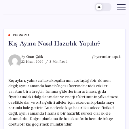
Skip
to
content
EKONOMI
Kış Ayına Nasıl Hazırlık Yapılır?
Kış
By
Onur Çelik
yorumlar kapalı
Ayına
22 Nisan 2026
3 Min Read
Nasıl
Hazırlık
Yapılır?
Kış ayları, yalnızca hava koşullarının zorlaştığı bir dönem
için
değil; aynı zamanda hane bütçesi üzerinde ciddi etkiler
yaratan bir süreçtir. Isınma giderlerinin artması, gıda
fiyatlarındaki dalgalanmalar ve enerji tüketiminin yükselmesi,
özellikle dar ve orta gelirli aileler için ekonomik planlamayı
zorunlu hale getirir. Bu nedenle kışa hazırlık sadece fiziksel
değil, aynı zamanda finansal bir hazırlık süreci olarak ele
alınmalıdır. Doğru planlama ile hem konforlu hem de bütçe
dostu bir kış geçirmek mümkündür.