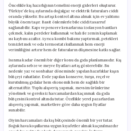
Öncelikle kış hazırlığının temelini enerji giderleri oluşturur.
Türkiye’de kış aylarında doğalgaz ve elektrik faturaları ciddi
oranda yükselir. Bu artışı kontrol altına almak için ev yalıtımı
büyük önem taşır. Basit önlemlerle bile ciddi tasarruf
sağlanabilir. Kapı ve pencere kenarlarına izolasyon bantları
çekmek, kalın perdeler kullanmak ve halı ile zemin kaplamak
ısı kaybını azaltır. Ayrıca kombi bakımı yaptırmak, petekleri
temizletmek ve oda termostatı kullanmak hem enerji
verimliliğini artırır hem de faturaların düşmesine katkı sağlar.
Isınma kadar önemli bir diğer konu da gıda planlamasıdır. Kış
aylarında sebze ve meyve fiyatları artış gösterebilir. Bu
nedenle yaz ve sonbahar döneminde yapılan hazırlıklar kışın
bütçeyi rahatlatır. Evde yapılan konserve, turşu, reçel ve
kurutulmuş gıdalar hem ekonomik hem de sağlıklı bir
alternatiftir. Toplu alışveriş yapmak, mevsim ürünlerine
yönelmek ve gereksiz harcamalardan kaçınmak da gıda
bütçesini kontrol altında tutar. Özellikle yerel pazarlardan
alışveriş yapmak, marketlere göre daha uygun fiyatlar
sunabilir.
Giyim harcamaları da kış bütçesinde önemli bir yer tutar.
Soğuk hava koşullarına uygun kıyafetler almak kaçınılmazdır