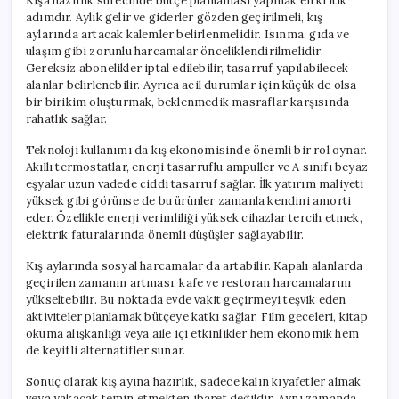
Kışa hazırlık sürecinde bütçe planlaması yapmak en kritik
adımdır. Aylık gelir ve giderler gözden geçirilmeli, kış
aylarında artacak kalemler belirlenmelidir. Isınma, gıda ve
ulaşım gibi zorunlu harcamalar önceliklendirilmelidir.
Gereksiz abonelikler iptal edilebilir, tasarruf yapılabilecek
alanlar belirlenebilir. Ayrıca acil durumlar için küçük de olsa
bir birikim oluşturmak, beklenmedik masraflar karşısında
rahatlık sağlar.
Teknoloji kullanımı da kış ekonomisinde önemli bir rol oynar.
Akıllı termostatlar, enerji tasarruflu ampuller ve A sınıfı beyaz
eşyalar uzun vadede ciddi tasarruf sağlar. İlk yatırım maliyeti
yüksek gibi görünse de bu ürünler zamanla kendini amorti
eder. Özellikle enerji verimliliği yüksek cihazlar tercih etmek,
elektrik faturalarında önemli düşüşler sağlayabilir.
Kış aylarında sosyal harcamalar da artabilir. Kapalı alanlarda
geçirilen zamanın artması, kafe ve restoran harcamalarını
yükseltebilir. Bu noktada evde vakit geçirmeyi teşvik eden
aktiviteler planlamak bütçeye katkı sağlar. Film geceleri, kitap
okuma alışkanlığı veya aile içi etkinlikler hem ekonomik hem
de keyifli alternatifler sunar.
Sonuç olarak kış ayına hazırlık, sadece kalın kıyafetler almak
veya yakacak temin etmekten ibaret değildir. Aynı zamanda