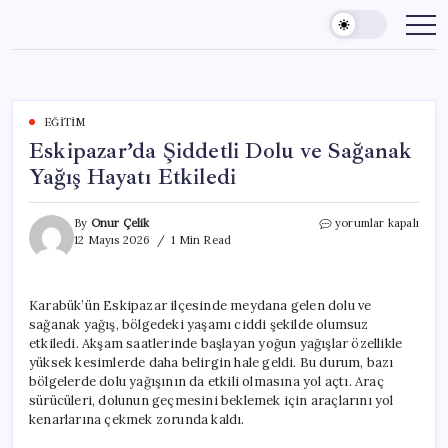
Skip
to
content
EĞITIM
Eskipazar’da Şiddetli Dolu ve Sağanak
Yağış Hayatı Etkiledi
Eskipazar’da
By
Onur Çelik
yorumlar kapalı
Şiddetli
12 Mayıs 2026
1 Min Read
Dolu
ve
Sağanak
Karabük’ün Eskipazar ilçesinde meydana gelen dolu ve
Yağış
sağanak yağış, bölgedeki yaşamı ciddi şekilde olumsuz
Hayatı
Etkiledi
etkiledi. Akşam saatlerinde başlayan yoğun yağışlar özellikle
için
yüksek kesimlerde daha belirgin hale geldi. Bu durum, bazı
bölgelerde dolu yağışının da etkili olmasına yol açtı. Araç
sürücüleri, dolunun geçmesini beklemek için araçlarını yol
kenarlarına çekmek zorunda kaldı.