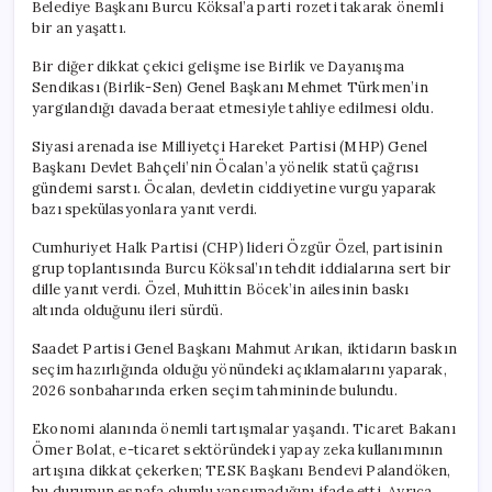
Belediye Başkanı Burcu Köksal’a parti rozeti takarak önemli
bir an yaşattı.
Bir diğer dikkat çekici gelişme ise Birlik ve Dayanışma
Sendikası (Birlik-Sen) Genel Başkanı Mehmet Türkmen’in
yargılandığı davada beraat etmesiyle tahliye edilmesi oldu.
Siyasi arenada ise Milliyetçi Hareket Partisi (MHP) Genel
Başkanı Devlet Bahçeli’nin Öcalan’a yönelik statü çağrısı
gündemi sarstı. Öcalan, devletin ciddiyetine vurgu yaparak
bazı spekülasyonlara yanıt verdi.
Cumhuriyet Halk Partisi (CHP) lideri Özgür Özel, partisinin
grup toplantısında Burcu Köksal’ın tehdit iddialarına sert bir
dille yanıt verdi. Özel, Muhittin Böcek’in ailesinin baskı
altında olduğunu ileri sürdü.
Saadet Partisi Genel Başkanı Mahmut Arıkan, iktidarın baskın
seçim hazırlığında olduğu yönündeki açıklamalarını yaparak,
2026 sonbaharında erken seçim tahmininde bulundu.
Ekonomi alanında önemli tartışmalar yaşandı. Ticaret Bakanı
Ömer Bolat, e-ticaret sektöründeki yapay zeka kullanımının
artışına dikkat çekerken; TESK Başkanı Bendevi Palandöken,
bu durumun esnafa olumlu yansımadığını ifade etti. Ayrıca,