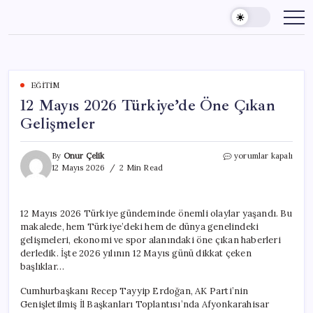
Skip
to
content
EĞITIM
12 Mayıs 2026 Türkiye’de Öne Çıkan
Gelişmeler
12
By
Onur Çelik
yorumlar kapalı
Mayıs
12 Mayıs 2026
2 Min Read
2026
Türkiye’de
Öne
12 Mayıs 2026 Türkiye gündeminde önemli olaylar yaşandı. Bu
Çıkan
makalede, hem Türkiye’deki hem de dünya genelindeki
Gelişmeler
için
gelişmeleri, ekonomi ve spor alanındaki öne çıkan haberleri
derledik. İşte 2026 yılının 12 Mayıs günü dikkat çeken
başlıklar…
Cumhurbaşkanı Recep Tayyip Erdoğan, AK Parti’nin
Genişletilmiş İl Başkanları Toplantısı’nda Afyonkarahisar