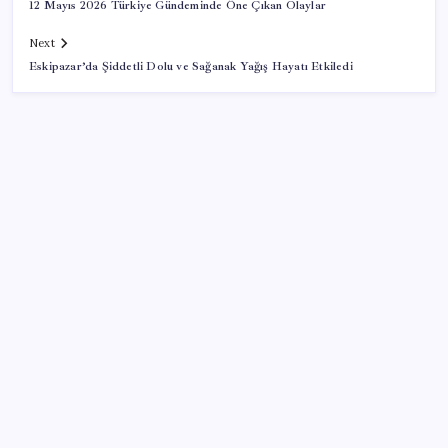
12 Mayıs 2026 Türkiye Gündeminde Öne Çıkan Olaylar
Next
Eskipazar’da Şiddetli Dolu ve Sağanak Yağış Hayatı Etkiledi
SON YAZILAR
İran: Hürmüz’de anlaşma yakın ancak şartlar yerine
gelmeli
ABD, İran-Umman anlaşması sonrası ablukayı
kaldıracak
Adalet Bakanlığı ‘projesi’: Hâkim ve savcılar yapay