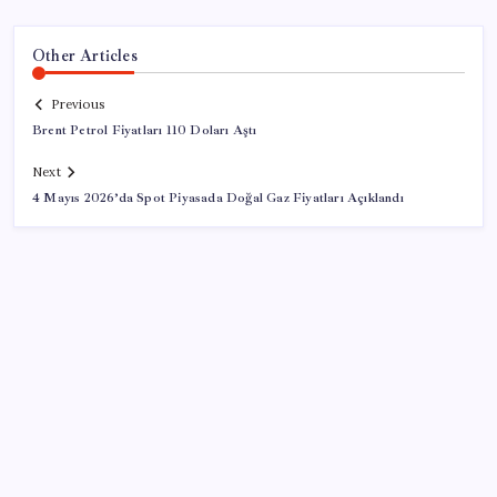
Other Articles
Previous
Brent Petrol Fiyatları 110 Doları Aştı
Next
4 Mayıs 2026’da Spot Piyasada Doğal Gaz Fiyatları Açıklandı
SON YAZILAR
ABD, İran-Umman anlaşması sonrası ablukayı