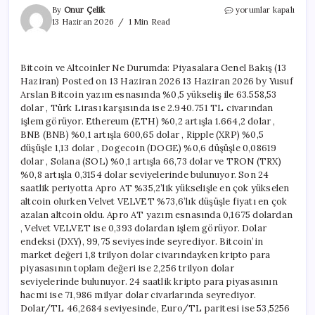
Bitcoin
By
Onur Çelik
yorumlar kapalı
ve
13 Haziran 2026
1 Min Read
Altcoinler
Ne
Durumda:
Bitcoin ve Altcoinler Ne Durumda: Piyasalara Genel Bakış (13
Piyasalara
Haziran) Posted on 13 Haziran 2026 13 Haziran 2026 by Yusuf
Genel
Bakış
Arslan Bitcoin yazım esnasında %0,5 yükseliş ile 63.558,53
(13
dolar , Türk Lirası karşısında ise 2.940.751 TL civarından
Haziran)
işlem görüyor. Ethereum (ETH) %0,2 artışla 1.664,2 dolar ,
için
BNB (BNB) %0,1 artışla 600,65 dolar , Ripple (XRP) %0,5
düşüşle 1,13 dolar , Dogecoin (DOGE) %0,6 düşüşle 0,08619
dolar , Solana (SOL) %0,1 artışla 66,73 dolar ve TRON (TRX)
%0,8 artışla 0,3154 dolar seviyelerinde bulunuyor. Son 24
saatlik periyotta Apro AT %35,2’lik yükselişle en çok yükselen
altcoin olurken Velvet VELVET %73,6’lık düşüşle fiyatı en çok
azalan altcoin oldu. Apro AT yazım esnasında 0,1675 dolardan
, Velvet VELVET ise 0,393 dolardan işlem görüyor. Dolar
endeksi (DXY), 99,75 seviyesinde seyrediyor. Bitcoin’in
market değeri 1,8 trilyon dolar civarındayken kripto para
piyasasının toplam değeri ise 2,256 trilyon dolar
seviyelerinde bulunuyor. 24 saatlik kripto para piyasasının
hacmi ise 71,986 milyar dolar civarlarında seyrediyor.
Dolar/TL 46,2684 seviyesinde, Euro/TL paritesi ise 53,5256