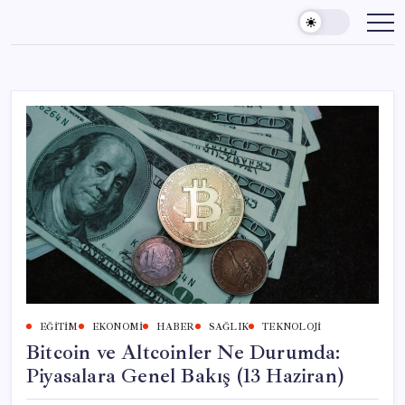
Skip
to
content
EĞITIM
EKONOMI
HABER
SAĞLIK
TEKNOLOJI
Bitcoin ve Altcoinler Ne Durumda:
Piyasalara Genel Bakış (13 Haziran)