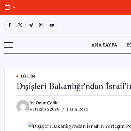
Skip
-
to
content
https://www.facebook.com/
https://twitter.com/
https://t.me/
https://www.instagram.com/
https://youtube.com/
ANA SAYFA
E
EĞITIM
Dışişleri Bakanlığı’ndan İsrail’
By
Onur Çelik
4 Haziran 2026
1 Min Read