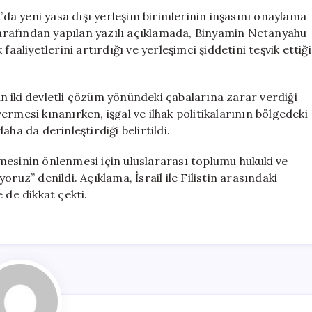
Tepki
ria’da yeni yasa dışı yerleşim birimlerinin inşasını onaylama
için
 tarafından yapılan yazılı açıklamada, Binyamin Netanyahu
aaliyetlerini artırdığı ve yerleşimci şiddetini teşvik ettiği
n iki devletli çözüm yönündeki çabalarına zarar verdiği
 vermesi kınanırken, işgal ve ilhak politikalarının bölgedeki
ha da derinleştirdiği belirtildi.
ilmesinin önlenmesi için uluslararası toplumu hukuki ve
ruz” denildi. Açıklama, İsrail ile Filistin arasındaki
 de dikkat çekti.