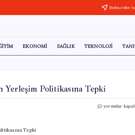
Subscribe t
ĞİTİM
EKONOMİ
SAĞLIK
TEKNOLOJİ
TANI
in Yerleşim Politikasına Tepki
Dışişleri
yorumlar kapal
Bakanlığı’ndan
İsrail’in
Yerleşim
Politikasına