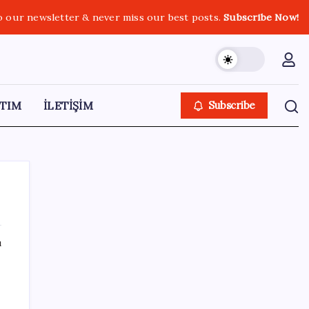
o our newsletter & never miss our best posts.
Subscribe Now!
TIM
İLETİŞİM
Subscribe
ı
SON YAZILAR
Türk şirketinden Avrupa’ya kritik yatırım:
Yeni şirket resmen kuruldu