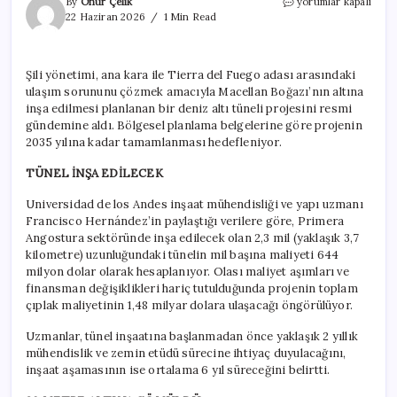
Boğazın
By
Onur Çelik
yorumlar kapalı
altına
22 Haziran 2026
1 Min Read
2
ülkeyi
birbirine
Şili yönetimi, ana kara ile Tierra del Fuego adası arasındaki
bağlayacak
ulaşım sorununu çözmek amacıyla Macellan Boğazı’nın altına
tünel
inşa
inşa edilmesi planlanan bir deniz altı tüneli projesini resmi
ediyorlar
gündemine aldı. Bölgesel planlama belgelerine göre projenin
için
2035 yılına kadar tamamlanması hedefleniyor.
TÜNEL İNŞA EDİLECEK
Universidad de los Andes inşaat mühendisliği ve yapı uzmanı
Francisco Hernández’in paylaştığı verilere göre, Primera
Angostura sektöründe inşa edilecek olan 2,3 mil (yaklaşık 3,7
kilometre) uzunluğundaki tünelin mil başına maliyeti 644
milyon dolar olarak hesaplanıyor. Olası maliyet aşımları ve
finansman değişiklikleri hariç tutulduğunda projenin toplam
çıplak maliyetinin 1,48 milyar dolara ulaşacağı öngörülüyor.
Uzmanlar, tünel inşaatına başlanmadan önce yaklaşık 2 yıllık
mühendislik ve zemin etüdü sürecine ihtiyaç duyulacağını,
inşaat aşamasının ise ortalama 6 yıl süreceğini belirtti.