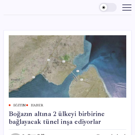
Skip
to
content
EĞITIM
HABER
Boğazın altına 2 ülkeyi birbirine
bağlayacak tünel inşa ediyorlar