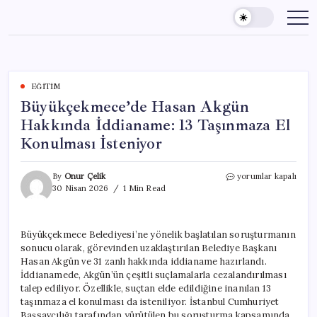
Skip
to
content
EĞITIM
Büyükçekmece’de Hasan Akgün
Hakkında İddianame: 13 Taşınmaza El
Konulması İsteniyor
Büyükçekmece’de
By
Onur Çelik
yorumlar kapalı
Hasan
30 Nisan 2026
1 Min Read
Akgün
Hakkında
İddianame:
Büyükçekmece Belediyesi’ne yönelik başlatılan soruşturmanın
13
sonucu olarak, görevinden uzaklaştırılan Belediye Başkanı
Taşınmaza
El
Hasan Akgün ve 31 zanlı hakkında iddianame hazırlandı.
Konulması
İddianamede, Akgün’ün çeşitli suçlamalarla cezalandırılması
İsteniyor
talep ediliyor. Özellikle, suçtan elde edildiğine inanılan 13
için
taşınmaza el konulması da isteniliyor. İstanbul Cumhuriyet
Başsavcılığı tarafından yürütülen bu soruşturma kapsamında,