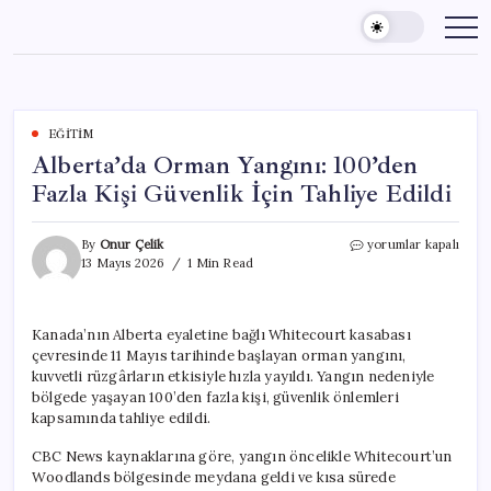
Skip
to
content
EĞITIM
Alberta’da Orman Yangını: 100’den
Fazla Kişi Güvenlik İçin Tahliye Edildi
Alberta’da
By
Onur Çelik
yorumlar kapalı
Orman
13 Mayıs 2026
1 Min Read
Yangını:
100’den
Fazla
Kanada’nın Alberta eyaletine bağlı Whitecourt kasabası
Kişi
çevresinde 11 Mayıs tarihinde başlayan orman yangını,
Güvenlik
İçin
kuvvetli rüzgârların etkisiyle hızla yayıldı. Yangın nedeniyle
Tahliye
bölgede yaşayan 100’den fazla kişi, güvenlik önlemleri
Edildi
kapsamında tahliye edildi.
için
CBC News kaynaklarına göre, yangın öncelikle Whitecourt’un
Woodlands bölgesinde meydana geldi ve kısa sürede