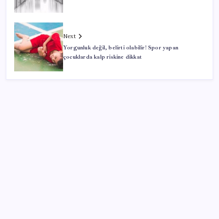
Next
Yorgunluk değil, belirti olabilir! Spor yapan
çocuklarda kalp riskine dikkat
SON YAZILAR
Türk şirketinden Avrupa’ya kritik yatırım: Yeni şirket
resmen kuruldu