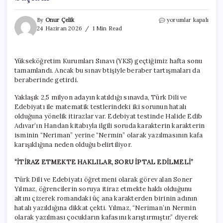
YKS’de
By
Onur Çelik
yorumlar kapalı
hatalı
24 Haziran 2026
1 Min Read
sorular
mı
vardı?
Yükseköğretim Kurumları Sınavı (YKS) geçtiğimiz hafta sonu
Neriman
tamamlandı. Ancak bu sınav btişiyle beraber tartışmaları da
“Nermin”
oldu,
beraberinde getirdi.
tartışma
başladı
Yaklaşık 2,5 milyon adayın katıldığı sınavda, Türk Dili ve
için
Edebiyatı ile matematik testlerindeki iki sorunun hatalı
olduğuna yönelik itirazlar var. Edebiyat testinde Halide Edib
Adıvar’ın Handan kitabıyla ilgili soruda karakterin karakterin
isminin “Neriman” yerine “Nermin” olarak yazılmasının kafa
karışıklığına neden olduğu belirtiliyor.
“İTİRAZ ETMEKTE HAKLILAR, SORU İPTAL EDİLMELİ”
Türk Dili ve Edebiyatı öğretmeni olarak görev alan Soner
Yılmaz, öğrencilerin soruya itiraz etmekte haklı olduğunu
altını çizerek romandaki üç ana karakterden birinin adının
hatalı yazıldığına dikkat çekti. Yılmaz, “Neriman’ın Nermin
olarak yazılması çocukların kafasını karıştırmıştır.” diyerek