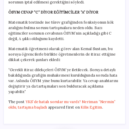
sorunun iptal edilmesi gerektiğini söyledi.
ÖSYM CEVAP “C” DİYOR EĞİTİMCİLER “A” DİYOR
Matematik testinde ise türev grafiğinden fonksiyonun kök
aralığını bulma sorusu tartışmalara neden oldu. Bazı
eğitimciler sorunun cevabının ÖSYM’nin açıkladığı gibi C
değil, A şıkkı olduğunu kaydetti.
Matematik öğretmeni olarak görev alan Kemal Sustam, bu
soruya öğrencilerle birlikte öğretmenlerin de itiraz ettiğine
dikkat çekerek şunları ekledi:
“Gerekli itiraz dilekçeleri ÖSYM’ye iletilecek. Soruya detaylı
bakıldığında grafiğin muhakemesi kurulduğunda soruda hata
var. Aslında ÖSYM yine bunu kurtarabilir. Ya cevap anahtarını
değiştirir ya da tartışmaları son bulduracak açıklama
yapabilir.”
The post
YKS’de hatalı sorular mı vardı? Neriman “Nermin”
oldu, tartışma başladı
appeared first on
Kilis Egitim
.