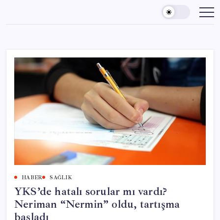
Skip
to
content
HABER
SAĞLIK
YKS’de hatalı sorular mı vardı?
Neriman “Nermin” oldu, tartışma
başladı