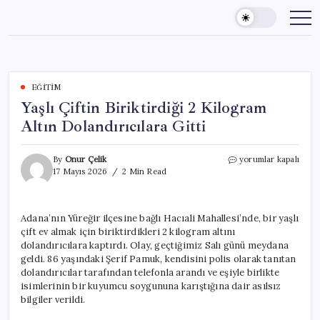
Skip
to
content
EĞITIM
Yaşlı Çiftin Biriktirdiği 2 Kilogram
Altın Dolandırıcılara Gitti
Yaşlı
By
Onur Çelik
yorumlar kapalı
Çiftin
17 Mayıs 2026
2 Min Read
Biriktirdiği
2
Kilogram
Adana’nın Yüreğir ilçesine bağlı Hacıali Mahallesi’nde, bir yaşlı
Altın
çift ev almak için biriktirdikleri 2 kilogram altını
Dolandırıcılara
Gitti
dolandırıcılara kaptırdı. Olay, geçtiğimiz Salı günü meydana
için
geldi. 86 yaşındaki Şerif Pamuk, kendisini polis olarak tanıtan
dolandırıcılar tarafından telefonla arandı ve eşiyle birlikte
isimlerinin bir kuyumcu soygununa karıştığına dair asılsız
bilgiler verildi.