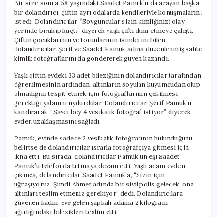
Bir süre sonra, 58 yaşındaki Saadet Pamuk’u da arayan başka
bir dolandırıcı, çiftin ayrı odalarda kendileriyle konuşmalarını
istedi. Dolandırıcılar, “Soyguncular sizin kimliğinizi olay
yerinde bırakıp kaçtı” diyerek yaşlı çifti ikna etmeye çalıştı.
Çiftin çocuklarının ve torunlarının isimlerini bilen
dolandırıcılar, Şerif ve Saadet Pamuk adına düzenlenmiş sahte
kimlik fotoğraflarını da göndererek güven kazandı.
Yaşlı çiftin evdeki 33 adet bileziğinin dolandırıcılar tarafından
öğrenilmesinin ardından, altınların soyulan kuyumcudan olup
olmadığını tespit etmek için fotoğraflarının çekilmesi
gerektiği yalanını uydurdular. Dolandırıcılar, Şerif Pamuk’u
kandırarak, “Savcı bey 4 vesikalık fotoğraf istiyor” diyerek
evden uzaklaşmasını sağladı.
Pamuk, evinde sadece 2 vesikalık fotoğrafının bulunduğunu
belirtse de dolandırıcılar ısrarla fotoğrafçıya gitmesi için
ikna etti. Bu sırada, dolandırıcılar Pamuk’un eşi Saadet
Pamuk’u telefonda tutmaya devam etti. Yaşlı adam evden
çıkınca, dolandırıcılar Saadet Pamuk’a, “Sizin için
uğraşıyoruz. Şimdi Ahmet adında bir sivil polis gelecek, ona
altınları teslim etmeniz gerekiyor” dedi. Dolandırıcılara
güvenen kadın, eve gelen şapkalı adama 2 kilogram
ağırlığındaki bilezikleri teslim etti.