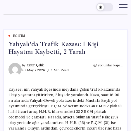
Skip
to
content
EĞITIM
Yahyalı’da Trafik Kazası: 1 Kişi
Hayatını Kaybetti, 2 Yaralı
Yahyalı’da
By
Onur Çelik
yorumlar kapalı
Trafik
20 Mayıs 2026
1 Min Read
Kazası:
1
Kişi
Kayseri’nin Yahyalı ilçesinde meydana gelen trafik kazasında
Hayatını
1 kişi yaşamını yitirirken, 2 kişi de yaralandı. Kaza, saat 16.00
Kaybetti,
2
sıralarında Yahyalı-Develi yolu üzerindeki Mustafa Beyli yol
Yaralı
ayrımında gerçekleşti. E.Ç.M. yönetimindeki 38 EM 212 plakalı
için
hafif ticari araç, H.H.B. idaresindeki 38 ZR 091 plakalı
otomobil ile çarpıştı. Kazada, araçta bulunan Yusuf Kılıç (29)
olay yerinde ağır yaralanırken, H.H.B. (26) ve E.Ç.M. (31) ise
yaralandı. Olayın ardından, çevredekilerin ihbarı üzerine kaza