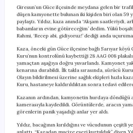
Giresun’un Güce ilçesinde meydana gelen bir trafik
düşen kamyonette bulunan iki kişiden biri olan 59 y
paylaştı. Yıldız, kaza anında “Akşam saatleriydi, 
babamların evine götüreceğim’ dedim. Yükü boşalt
Rahmi, ‘Recep abi, gidiyoruz!’ dediği anda uçuruma
Kaza, önceki gün Güce ilçesine bağlı Sarıyar köyü
Kuru’nun kontrolünü kaybettiği 28 AAG 008 plakalı
yamaçtan aşağıya doğru yuvarlandı. Kamyonet yak
kenarına durabildi. İlk takla sırasında, sürücü Kur
Olayın bildirilmesi üzerine sağlık ekipleri hızla kaz
Kuru, hastaneye kaldırıldıktan sonra tedavi ediler
Kazanın ardından, kamyonetin hurdaya döndüğü anl
kamerasıyla kaydedildi. Görüntülerde, aracın yama
görenlerin panik yaşadığı anlar yer aldı.
Yıldız, bacağının kırıldığını ve vücudunun çeşitli 
anlattı. “Kazadan mucize eseri kurtulduk” diyen Yıl