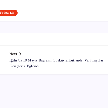
Follow Me
Next
Iğdır’da 19 Mayıs Bayramı Coşkuyla Kutlandı: Vali Taşolar
Gençlerle Eğlendi
Office Lisans Satın Al