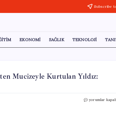
Subscribe t
ĞİTİM
EKONOMİ
SAĞLIK
TEKNOLOJİ
TANI
en Mucizeyle Kurtulan Yıldız:
Uçuruma
yorumlar kapal
Yuvarlanan
Kamyonetten
Mucizeyle