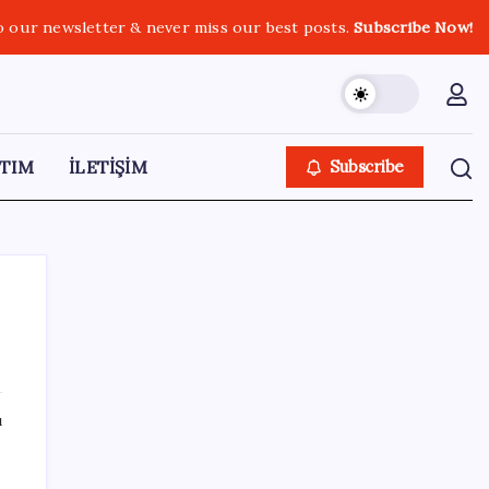
o our newsletter & never miss our best posts.
Subscribe Now!
TIM
İLETİŞİM
Subscribe
SON YAZILAR
ı
Türk şirketinden Avrupa’ya kritik yatırım:
Yeni şirket resmen kuruldu