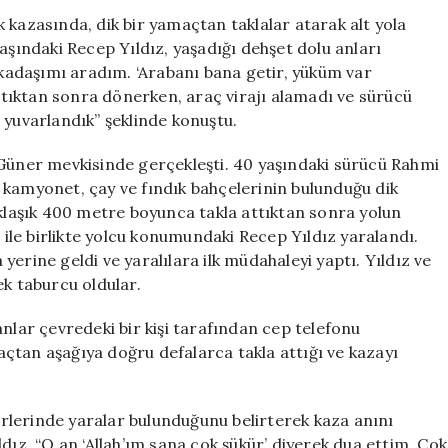
Kurtulan
 kazasında, dik bir yamaçtan taklalar atarak alt yola
Yıldız:
aşındaki Recep Yıldız, yaşadığı dehşet dolu anları
“Recep
arkadaşımı aradım. ‘Arabanı bana getir, yüküm var
Abi,
tıktan sonra dönerken, araç virajı alamadı ve sürücü
Gidiyoruz!”
 yuvarlandık” şeklinde konuştu.
için
 Güner mevkisinde gerçekleşti. 40 yaşındaki sürücü Rahmi
 kamyonet, çay ve fındık bahçelerinin bulunduğu dik
laşık 400 metre boyunca takla attıktan sonra yolun
u ile birlikte yolcu konumundaki Recep Yıldız yaralandı.
a yerine geldi ve yaralılara ilk müdahaleyi yaptı. Yıldız ve
ek taburcu oldular.
ar çevredeki bir kişi tarafından cep telefonu
çtan aşağıya doğru defalarca takla attığı ve kazayı
yerlerinde yaralar bulunduğunu belirterek kaza anını
dız, “O an ‘Allah’ım sana çok şükür’ diyerek dua ettim. Çok