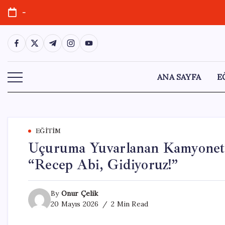
Skip
-
to
content
https://www.facebook.com/
https://twitter.com/
https://t.me/
https://www.instagram.com/
https://youtube.com/
ANA SAYFA
E
EĞITIM
Uçuruma Yuvarlanan Kamyonett
“Recep Abi, Gidiyoruz!”
By
Onur Çelik
20 Mayıs 2026
2 Min Read