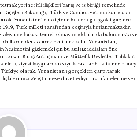
ak yerine ikili ilişkileri barış ve iş birliği temelinde
ı. Dışişleri Bakanlığı, “Türkiye Cumhuriyeti’nin kurucusu
rak, Yunanistan’ın da içinde bulunduğu işgalci güçlere
s 1919, Türk milleti tarafından coşkuyla kutlanmaktadır.
miz aleyhine hukuki temeli olmayan iddialarda bulunmakta v
a okullarda ders olarak okutmaktadır. Yunanistan,
nin hezimetini gizlemek için bu asılsız iddiaları öne
rı, Lozan Barış Antlaşması ve Müttefik Devletler Tahkikat
mları, siyasi kaygılardan sıyrılarak tarihi istismar etmey
. Türkiye olarak, Yunanistan’ı gerçekleri çarpıtarak
 ilişkilerimizi geliştirmeye davet ediyoruz.” ifadelerine yer