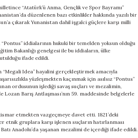
Tarihten
 milletince “Atatürk’ü Anma, Gençlik ve Spor Bayramı”
Düşmanlık
anistan’da düzenlenen bazı etkinlikler hakkında yazılı bir
Çıkarmayın
’a çıkarak Yunanistan dahil işgalci güçlere karşı milli
için
i “Pontus” iddialarının hukuki bir temelden yoksun olduğu
 Eğitim Bakanlığı genelgesi ile bu iddiaların, ülke
utulduğu ifade edildi.
ın “Megali Idea” hayalini gerçekleştirmek amacıyla
başarısızlıkla yüzleşmekten kaçınmak için asılsız “Pontus”
Yunan ordusunun işlediği savaş suçları ve mezalimin,
le Lozan Barış Antlaşması’nın 59. maddesinde belgelerle
i istismar etmekten vazgeçmeye davet etti. 1821’deki
er etnik gruplara karşı işlenen suçların hatırlanması
n Batı Anadolu’da yaşanan mezalimi de içerdiği ifade edildi.