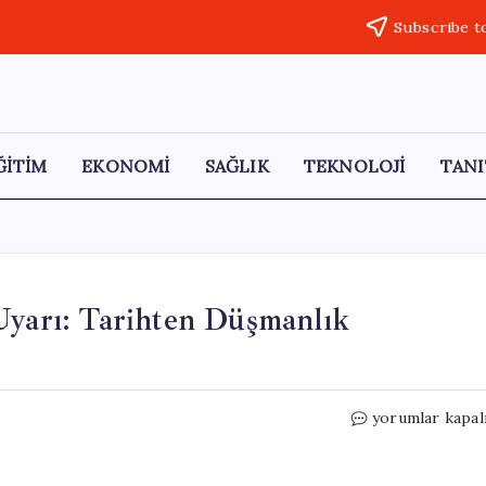
Subscribe t
ĞİTİM
EKONOMİ
SAĞLIK
TEKNOLOJİ
TANI
Uyarı: Tarihten Düşmanlık
Türkiye’den
yorumlar kapal
Yunanistan’a
Sert
Uyarı: