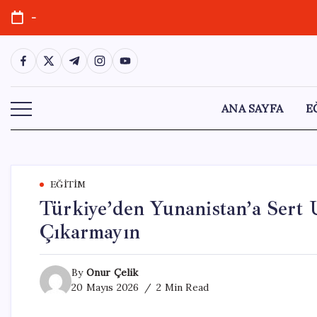
Skip
-
to
content
https://www.facebook.com/
https://twitter.com/
https://t.me/
https://www.instagram.com/
https://youtube.com/
ANA SAYFA
E
EĞITIM
Türkiye’den Yunanistan’a Sert 
Çıkarmayın
By
Onur Çelik
20 Mayıs 2026
2 Min Read