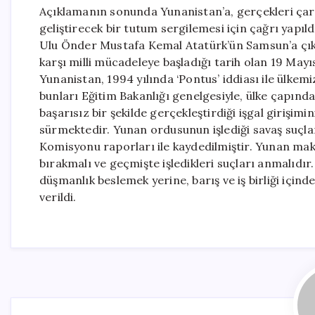
Açıklamanın sonunda Yunanistan’a, gerçekleri çarpıtm
geliştirecek bir tutum sergilemesi için çağrı yapıld
Ulu Önder Mustafa Kemal Atatürk’ün Samsun’a çıka
karşı milli mücadeleye başladığı tarih olan 19 Mayı
Yunanistan, 1994 yılında ‘Pontus’ iddiası ile ülke
bunları Eğitim Bakanlığı genelgesiyle, ülke çapınd
başarısız bir şekilde gerçekleştirdiği işgal girişimi
sürmektedir. Yunan ordusunun işlediği savaş suçla
Komisyonu raporları ile kaydedilmiştir. Yunan maka
bırakmalı ve geçmişte işledikleri suçları anmalıdır
düşmanlık beslemek yerine, barış ve iş birliği içinde
verildi.