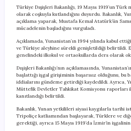
Türkiye Dışişleri Bakanlığı, 19 Mayıs 1919’un Türk
olarak coşkuyla kutlandığını duyurdu. Bakanlık, Yun
açıklama yaparak, Mustafa Kemal Atatürk’ün Samsun
mücadelenin başladığını vurguladı.
Açıklamada, Yunanistan’ın 1994 yılında kabul ettiğ
ve Türkiye aleyhine sürekli genişletildiği belirtildi.
genelindeki ilkokul ve ortaokullarda ders olarak ok
Dışişleri Bakanlığı’nın açıklamasında, Yunanistan’
başlattığı işgal girişiminin başarısız olduğunu, bu 
iddialarını gündeme getirdiği kaydedildi. Ayrıca, 
Müttefik Devletler Tahkikat Komisyonu raporları i
kanıtlandığı belirtildi.
Bakanlık, Yunan yetkilileri siyasi kaygılarla tarih
Tripoliçe katliamından başlayarak, Türklere ve diğ
gerektiği, ayrıca 15 Mayıs 1919’da İzmir’in işgalini