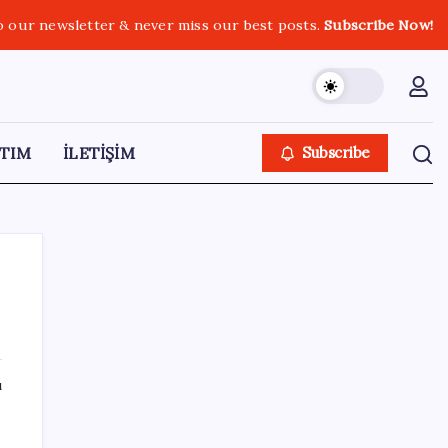
o our newsletter & never miss our best posts.
Subscribe Now!
TIM
İLETİŞİM
Subscribe
SON YAZILAR
ı
Türk şirketinden Avrupa’ya kritik yatırım:
Yeni şirket resmen kuruldu