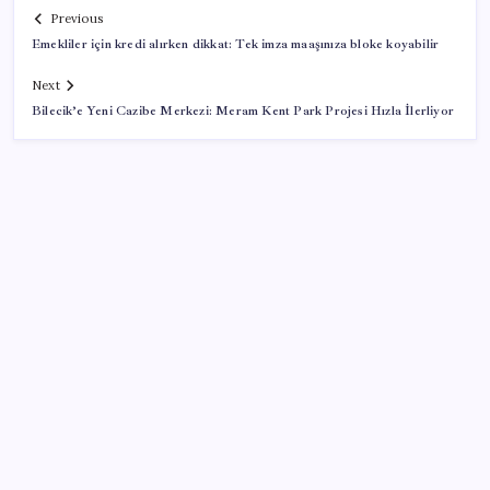
Previous
Emekliler için kredi alırken dikkat: Tek imza maaşınıza bloke koyabilir
Next
Bilecik’e Yeni Cazibe Merkezi: Meram Kent Park Projesi Hızla İlerliyor
SON YAZILAR
Türk şirketinden Avrupa’ya kritik yatırım: Yeni şirket
resmen kuruldu
İmam hatipliler, imam hatip seçmedi