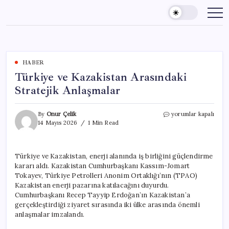
Skip
to
content
HABER
Türkiye ve Kazakistan Arasındaki
Stratejik Anlaşmalar
Türkiye
By
Onur Çelik
yorumlar kapalı
ve
14 Mayıs 2026
1 Min Read
Kazakistan
Arasındaki
Stratejik
Türkiye ve Kazakistan, enerji alanında iş birliğini güçlendirme
Anlaşmalar
kararı aldı. Kazakistan Cumhurbaşkanı Kassım-Jomart
için
Tokayev, Türkiye Petrolleri Anonim Ortaklığı’nın (TPAO)
Kazakistan enerji pazarına katılacağını duyurdu.
Cumhurbaşkanı Recep Tayyip Erdoğan’ın Kazakistan’a
gerçekleştirdiği ziyaret sırasında iki ülke arasında önemli
anlaşmalar imzalandı.