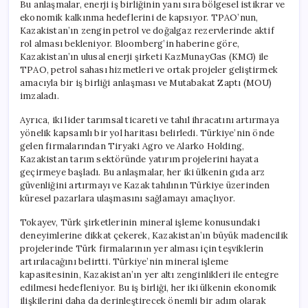
Bu anlaşmalar, enerji iş birliğinin yanı sıra bölgesel istikrar ve
ekonomik kalkınma hedeflerini de kapsıyor. TPAO’nun,
Kazakistan’ın zengin petrol ve doğalgaz rezervlerinde aktif
rol alması bekleniyor. Bloomberg’in haberine göre,
Kazakistan’ın ulusal enerji şirketi KazMunayGas (KMG) ile
TPAO, petrol sahası hizmetleri ve ortak projeler geliştirmek
amacıyla bir iş birliği anlaşması ve Mutabakat Zaptı (MOU)
imzaladı.
Ayrıca, iki lider tarımsal ticareti ve tahıl ihracatını artırmaya
yönelik kapsamlı bir yol haritası belirledi. Türkiye’nin önde
gelen firmalarından Tiryaki Agro ve Alarko Holding,
Kazakistan tarım sektöründe yatırım projelerini hayata
geçirmeye başladı. Bu anlaşmalar, her iki ülkenin gıda arz
güvenliğini artırmayı ve Kazak tahılının Türkiye üzerinden
küresel pazarlara ulaşmasını sağlamayı amaçlıyor.
Tokayev, Türk şirketlerinin mineral işleme konusundaki
deneyimlerine dikkat çekerek, Kazakistan’ın büyük madencilik
projelerinde Türk firmalarının yer alması için teşviklerin
artırılacağını belirtti. Türkiye’nin mineral işleme
kapasitesinin, Kazakistan’ın yer altı zenginlikleri ile entegre
edilmesi hedefleniyor. Bu iş birliği, her iki ülkenin ekonomik
ilişkilerini daha da derinleştirecek önemli bir adım olarak