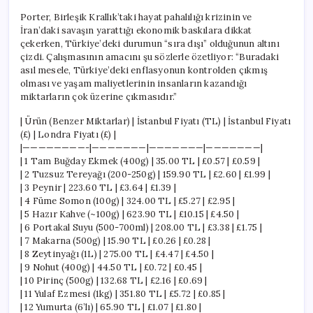
Porter, Birleşik Krallık’taki hayat pahalılığı krizinin ve
İran’daki savaşın yarattığı ekonomik baskılara dikkat
çekerken, Türkiye’deki durumun “sıra dışı” olduğunun altını
çizdi. Çalışmasının amacını şu sözlerle özetliyor: “Buradaki
asıl mesele, Türkiye’deki enflasyonun kontrolden çıkmış
olması ve yaşam maliyetlerinin insanların kazandığı
miktarların çok üzerine çıkmasıdır.”
| Ürün (Benzer Miktarlar) | İstanbul Fiyatı (TL) | İstanbul Fiyatı
(£) | Londra Fiyatı (£) |
|————————-|———————|———————|———————|
| 1 Tam Buğday Ekmek (400g) | 35.00 TL | £0.57 | £0.59 |
| 2 Tuzsuz Tereyağı (200-250g) | 159.90 TL | £2.60 | £1.99 |
| 3 Peynir | 223.60 TL | £3.64 | £1.39 |
| 4 Füme Somon (100g) | 324.00 TL | £5.27 | £2.95 |
| 5 Hazır Kahve (~100g) | 623.90 TL | £10.15 | £4.50 |
| 6 Portakal Suyu (500-700ml) | 208.00 TL | £3.38 | £1.75 |
| 7 Makarna (500g) | 15.90 TL | £0.26 | £0.28 |
| 8 Zeytinyağı (1L) | 275.00 TL | £4.47 | £4.50 |
| 9 Nohut (400g) | 44.50 TL | £0.72 | £0.45 |
| 10 Pirinç (500g) | 132.68 TL | £2.16 | £0.69 |
| 11 Yulaf Ezmesi (1kg) | 351.80 TL | £5.72 | £0.85 |
| 12 Yumurta (6’lı) | 65.90 TL | £1.07 | £1.80 |