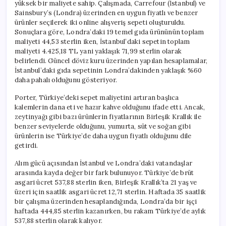
yüksek bir maliyete sahip. Çalışmada, Carrefour (İstanbul) ve
Sainsbury’s (Londra) üzerinden en uygun fiyatlı ve benzer
ürünler seçilerek iki online alışveriş sepeti oluşturuldu.
Sonuçlara göre, Londra’daki 19 temel gıda ürününün toplam
maliyeti 44,53 sterlin iken, İstanbul’daki sepetin toplam
maliyeti 4.425,18 TL yani yaklaşık 71,99 sterlin olarak
belirlendi. Güncel döviz kuru üzerinden yapılan hesaplamalar,
İstanbul’daki gıda sepetinin Londra’dakinden yaklaşık %60
daha pahalı olduğunu gösteriyor.
Porter, Türkiye’deki sepet maliyetini artıran başlıca
kalemlerin dana eti ve hazır kahve olduğunu ifade etti. Ancak,
zeytinyağı gibi bazı ürünlerin fiyatlarının Birleşik Krallık ile
benzer seviyelerde olduğunu, yumurta, süt ve soğan gibi
ürünlerin ise Türkiye’de daha uygun fiyatlı olduğunu dile
getirdi.
Alım gücü açısından İstanbul ve Londra’daki vatandaşlar
arasında kayda değer bir fark bulunuyor. Türkiye’de brüt
asgari ücret 537,88 sterlin iken, Birleşik Krallık’ta 21 yaş ve
üzeri için saatlik asgari ücret 12,71 sterlin. Haftada 35 saatlik
bir çalışma üzerinden hesaplandığında, Londra’da bir işçi
haftada 444,85 sterlin kazanırken, bu rakam Türkiye’de aylık
537,88 sterlin olarak kalıyor.