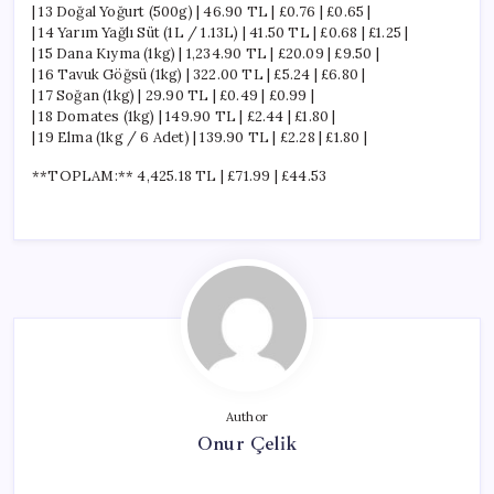
| 13 Doğal Yoğurt (500g) | 46.90 TL | £0.76 | £0.65 |
| 14 Yarım Yağlı Süt (1L / 1.13L) | 41.50 TL | £0.68 | £1.25 |
| 15 Dana Kıyma (1kg) | 1,234.90 TL | £20.09 | £9.50 |
| 16 Tavuk Göğsü (1kg) | 322.00 TL | £5.24 | £6.80 |
| 17 Soğan (1kg) | 29.90 TL | £0.49 | £0.99 |
| 18 Domates (1kg) | 149.90 TL | £2.44 | £1.80 |
| 19 Elma (1kg / 6 Adet) | 139.90 TL | £2.28 | £1.80 |
**TOPLAM:** 4,425.18 TL | £71.99 | £44.53
Author
Onur Çelik