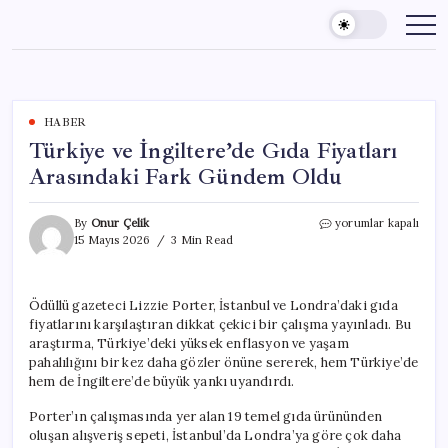
Skip
to
content
HABER
Türkiye ve İngiltere’de Gıda Fiyatları
Arasındaki Fark Gündem Oldu
Türkiye
By
Onur Çelik
yorumlar kapalı
ve
15 Mayıs 2026
3 Min Read
İngiltere’de
Gıda
Fiyatları
Ödüllü gazeteci Lizzie Porter, İstanbul ve Londra’daki gıda
Arasındaki
fiyatlarını karşılaştıran dikkat çekici bir çalışma yayınladı. Bu
Fark
Gündem
araştırma, Türkiye’deki yüksek enflasyon ve yaşam
Oldu
pahalılığını bir kez daha gözler önüne sererek, hem Türkiye’de
için
hem de İngiltere’de büyük yankı uyandırdı.
Porter’ın çalışmasında yer alan 19 temel gıda ürününden
oluşan alışveriş sepeti, İstanbul’da Londra’ya göre çok daha