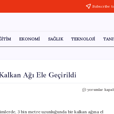
Subscribe t
ĞİTİM
EKONOMİ
SAĞLIK
TEKNOLOJİ
TANI
Kalkan Ağı Ele Geçirildi
Trabzon’da
yorumlar kapal
3
Bin
Metre
Kaçak
imlerde, 3 bin metre uzunluğunda bir kalkan ağına el