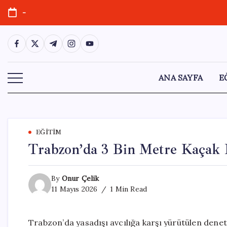
Skip
-
to
content
https://www.facebook.com/
https://twitter.com/
https://t.me/
https://www.instagram.com/
https://youtube.com/
ANA SAYFA
E
EĞITIM
Trabzon’da 3 Bin Metre Kaçak 
By
Onur Çelik
11 Mayıs 2026
1 Min Read
Trabzon’da yasadışı avcılığa karşı yürütülen denet