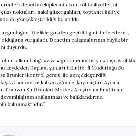
Kalkan
rünleri denetim ekiplerinin kontrol faaliyetlerini
Ağı
çıkış noktaları, nakil güzergahları, toptancı hali ve
Ele
e de gerçekleştirildiği belirtildi.
Geçirildi
için
 uygunluğun titizlikle gözden geçirildiğini ifade ederek,
f olduğunu vurguladı. Denetim çalışmalarının büyük bir
ni duyurdu.
 olan kalkan balığı av yasağı döneminde, yasadışı avcılıkla
nü kaydeden Kaplan, şunları belirtti: “İl Müdürlüğü Su
 ürünleri kontrol gemisi ile gerçekleştirdiği
laşık 3 bin metre kalkan ağına el koymuştur. Ayrıca,
arı, Trabzon Su Ürünleri Merkez Araştırma Enstitüsü
n devamlılığının sağlanması ve balıklandırma
olü bulunmaktadır.”