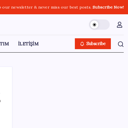
o our newsletter & never miss our best posts.
Subscribe Now!
TIM
İLETİŞİM
Subscribe
ı
SON YAZILAR
OpenAI’ın İlk Cihazı için Fiyat ve Tasarım
Belli Oldu