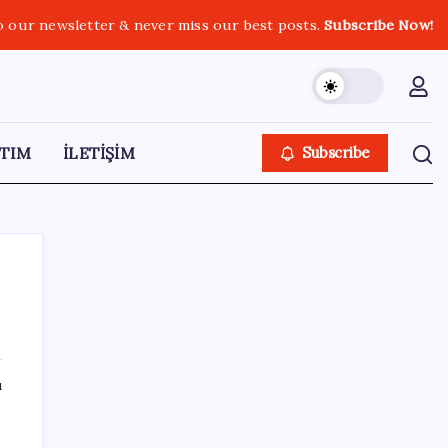
o our newsletter & never miss our best posts.
Subscribe Now!
TIM
İLETİŞİM
Subscribe
SON YAZILAR
ı
İran: Hürmüz’de anlaşma yakın ancak
şartlar yerine gelmeli