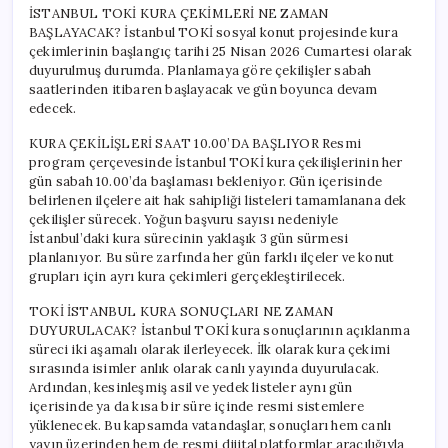
İSTANBUL TOKİ KURA ÇEKİMLERİ NE ZAMAN
BAŞLAYACAK? İstanbul TOKİ sosyal konut projesinde kura
çekimlerinin başlangıç tarihi 25 Nisan 2026 Cumartesi olarak
duyurulmuş durumda. Planlamaya göre çekilişler sabah
saatlerinden itibaren başlayacak ve gün boyunca devam
edecek.
KURA ÇEKİLİŞLERİ SAAT 10.00’DA BAŞLIYOR Resmi
program çerçevesinde İstanbul TOKİ kura çekilişlerinin her
gün sabah 10.00’da başlaması bekleniyor. Gün içerisinde
belirlenen ilçelere ait hak sahipliği listeleri tamamlanana dek
çekilişler sürecek. Yoğun başvuru sayısı nedeniyle
İstanbul’daki kura sürecinin yaklaşık 3 gün sürmesi
planlanıyor. Bu süre zarfında her gün farklı ilçeler ve konut
grupları için ayrı kura çekimleri gerçekleştirilecek.
TOKİ İSTANBUL KURA SONUÇLARI NE ZAMAN
DUYURULACAK? İstanbul TOKİ kura sonuçlarının açıklanma
süreci iki aşamalı olarak ilerleyecek. İlk olarak kura çekimi
sırasında isimler anlık olarak canlı yayında duyurulacak.
Ardından, kesinleşmiş asil ve yedek listeler aynı gün
içerisinde ya da kısa bir süre içinde resmi sistemlere
yüklenecek. Bu kapsamda vatandaşlar, sonuçları hem canlı
yayın üzerinden hem de resmi dijital platformlar aracılığıyla