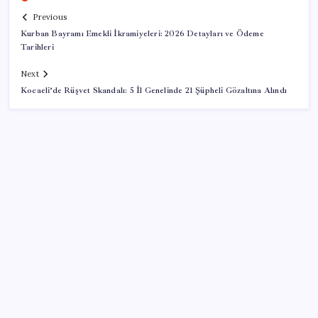
Previous
Kurban Bayramı Emekli İkramiyeleri: 2026 Detayları ve Ödeme
Tarihleri
Next
Kocaeli’de Rüşvet Skandalı: 5 İl Genelinde 21 Şüpheli Gözaltına Alındı
SON YAZILAR
ABD, İran-Umman anlaşması sonrası ablukayı
kaldıracak
Adalet Bakanlığı ‘projesi’: Hâkim ve savcılar yapay