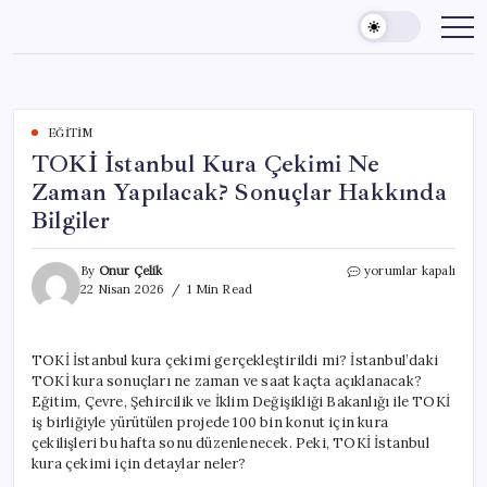
Skip
to
content
EĞITIM
TOKİ İstanbul Kura Çekimi Ne
Zaman Yapılacak? Sonuçlar Hakkında
Bilgiler
TOKİ
By
Onur Çelik
yorumlar kapalı
İstanbul
22 Nisan 2026
1 Min Read
Kura
Çekimi
Ne
TOKİ İstanbul kura çekimi gerçekleştirildi mi? İstanbul’daki
Zaman
TOKİ kura sonuçları ne zaman ve saat kaçta açıklanacak?
Yapılacak?
Sonuçlar
Eğitim, Çevre, Şehircilik ve İklim Değişikliği Bakanlığı ile TOKİ
Hakkında
iş birliğiyle yürütülen projede 100 bin konut için kura
Bilgiler
çekilişleri bu hafta sonu düzenlenecek. Peki, TOKİ İstanbul
için
kura çekimi için detaylar neler?