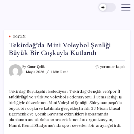
Skip
to
content
EĞITIM
Tekirdağ’da Mini Voleybol Şenliği
Büyük Bir Coşkuyla Kutlandı
Tekirdağ’da
By
Onur Çelik
yorumlar kapalı
Mini
11 Mayıs 2026
1 Min Read
Voleybol
Şenliği
Büyük
Tekirdağ Büyükşehir Belediyesi, Tekirdağ Gençlik ve Spor İl
Bir
Müdürlüğü ve Türkiye Voleybol Federasyonu İl Temsilciliği iş
Coşkuyla
Kutlandı
birliğiyle düzenlenen Mini Voleybol Şenliği, Süleymanpaşa’da
için
büyük bir coşku ve katılımla gerçekleştirildi. 23 Nisan Ulusal
Egemenlik ve Çocuk Bayramı etkinlikleri kapsamında
planlanan ancak daha sonra ertelenen bu organizasyon,
Namık Kemal Stadyumu’nda spor severleri bir araya getirdi.