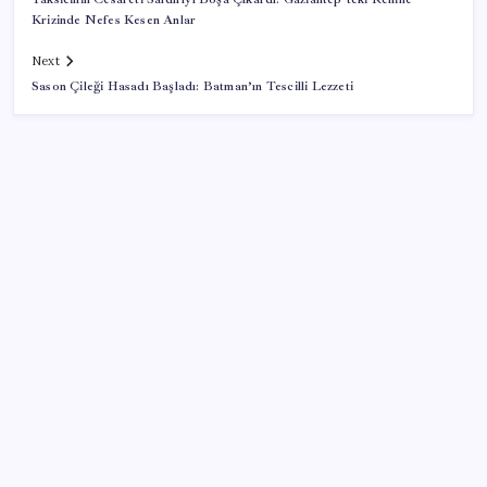
Krizinde Nefes Kesen Anlar
Next
Sason Çileği Hasadı Başladı: Batman’ın Tescilli Lezzeti
SON YAZILAR
OpenAI’ın İlk Cihazı için Fiyat ve Tasarım Belli Oldu
BofA: Yatırımcı iyimserliği beş yılın en yüksek
seviyesinde
Kapadokya’da dededen toruna uzanan hikâye: 136