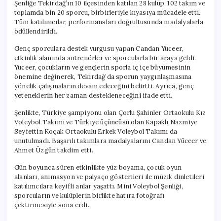
Şenliğe Tekirdağ’ın 10 ilçesinden katılan 28 kulüp, 102 takım ve
toplamda bin 20 sporcu, birbirleriyle kıyasıya mücadele etti.
Tüm katılımcılar, performansları doğrultusunda madalyalarla
ödüllendirildi.
Genç sporculara destek vurgusu yapan Candan Yüceer,
etkinlik alanında antrenörler ve sporcularla bir araya geldi.
Yüceer, çocukların ve gençlerin sporla iç içe büyümesinin
önemine değinerek, Tekirdağ’da sporun yaygınlaşmasına
yönelik çalışmaların devam edeceğini belirtti. Ayrıca, genç
yeteneklerin her zaman destekleneceğini ifade etti.
Şenlikte, Türkiye şampiyonu olan Çorlu Şahinler Ortaokulu Kız
Voleybol Takımı ve Türkiye üçüncüsü olan Kapaklı Nazmiye
Seyfettin Koçak Ortaokulu Erkek Voleybol Takımı da
unutulmadı. Başarılı takımlara madalyalarını Candan Yüceer ve
Ahmet Üzgün takdim etti.
Gün boyunca süren etkinlikte yüz boyama, çocuk oyun
alanları, animasyon ve palyaço gösterileri ile müzik dinletileri
katılımcılara keyifli anlar yaşattı. Mini Voleybol Şenliği,
sporcuların ve kulüplerin birlikte hatıra fotoğrafı
çektirmesiyle sona erdi.