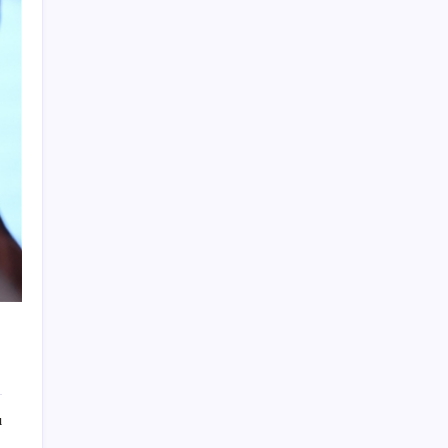
İmam hatipliler, imam hatip seçmedi
Anne sütü bebeğin ilk aşısı: ‘İlk 6 ay su
vermeyin’ uyarısı
Enflasyon saatler sonra açıklanacak!
Hemen duyuracağız!
Bakan Bolat, esnafa finansman desteğinin
ayrıntılarını açıkladı
Özgür Özel’den Tuzla tepkisi: ‘Eren de Akın
Gürlek de hesap verecek’
İzmir’de Üretilen Honda PCX 125’e Zam
Geldi: İşte Yeni Fiyatı
Üç Fed yetkilisinden yeni faiz açıklaması:
Verilen karara itiraz etmişlerdi…
Mersin’deki orman yangını ikinci gününde
kontrol altına alındı
ı
Vergi ödemelerinde yeni dönem: Teminat