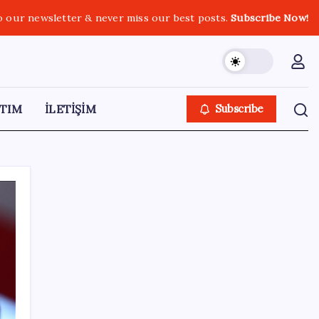
o our newsletter & never miss our best posts.
Subscribe Now!
TIM
İLETİŞİM
Subscribe
SON YAZILAR
Türk şirketinden Avrupa’ya kritik yatırım:
Yeni şirket resmen kuruldu