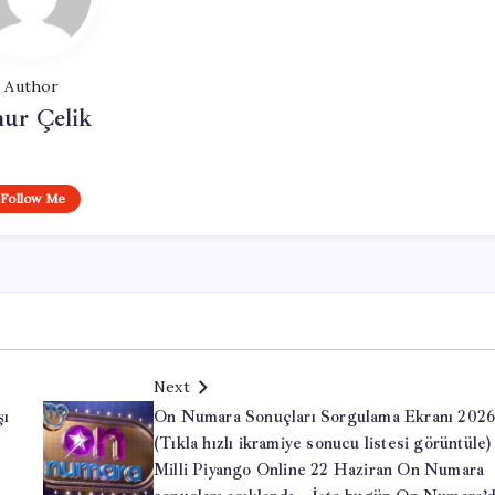
Author
ur Çelik
Follow Me
Next
şı
On Numara Sonuçları Sorgulama Ekranı 202
(Tıkla hızlı ikramiye sonucu listesi görüntüle) 
Milli Piyango Online 22 Haziran On Numara