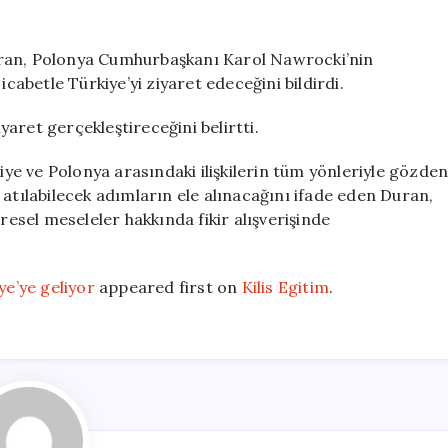
Nawrocki,
Türkiye’ye
geliyor
uran, Polonya Cumhurbaşkanı Karol Nawrocki’nin
için
betle Türkiye’yi ziyaret edeceğini bildirdi.
aret gerçekleştireceğini belirtti.
e ve Polonya arasındaki ilişkilerin tüm yönleriyle gözde
in atılabilecek adımların ele alınacağını ifade eden Duran,
resel meseleler hakkında fikir alışverişinde
e’ye geliyor
appeared first on
Kilis Egitim
.