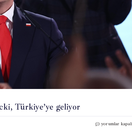
i, Türkiye’ye geliyor
Polonya
yorumlar kapal
Cumhurbaşkanı