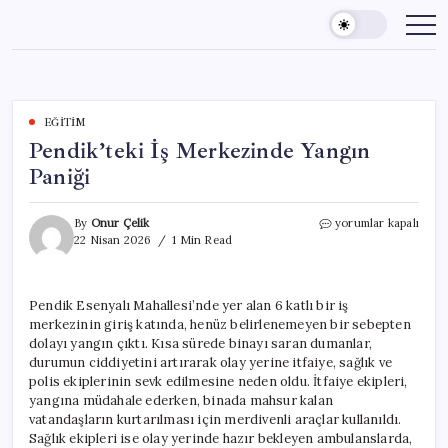
Skip
to
content
EĞITIM
Pendik’teki İş Merkezinde Yangın
Paniği
Pendik’teki
By
Onur Çelik
yorumlar kapalı
İş
22 Nisan 2026
1 Min Read
Merkezinde
Yangın
Paniği
Pendik Esenyalı Mahallesi’nde yer alan 6 katlı bir iş
için
merkezinin giriş katında, henüz belirlenemeyen bir sebepten
dolayı yangın çıktı. Kısa sürede binayı saran dumanlar,
durumun ciddiyetini artırarak olay yerine itfaiye, sağlık ve
polis ekiplerinin sevk edilmesine neden oldu. İtfaiye ekipleri,
yangına müdahale ederken, binada mahsur kalan
vatandaşların kurtarılması için merdivenli araçlar kullanıldı.
Sağlık ekipleri ise olay yerinde hazır bekleyen ambulanslarda,