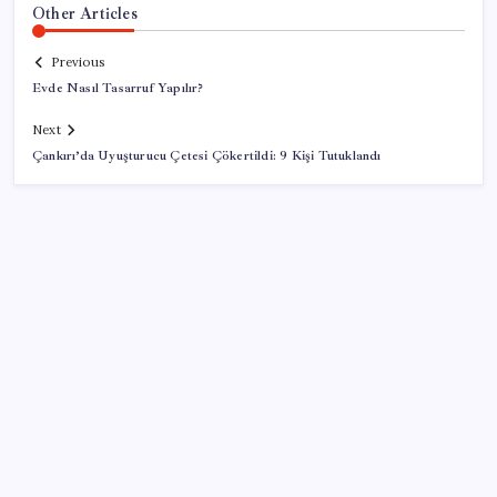
Other Articles
Previous
Evde Nasıl Tasarruf Yapılır?
Next
Çankırı’da Uyuşturucu Çetesi Çökertildi: 9 Kişi Tutuklandı
SON YAZILAR
Türk şirketinden Avrupa’ya kritik yatırım: Yeni şirket
resmen kuruldu